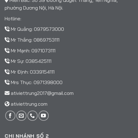
Miền Bắc: Số 39 Đường Quyết Thắng, Yên Nghĩa,
phường Dương Nội, Hà Nội.
Hotline:
Mr Quảng:
0979573000
Mr Thắng:
0869753111
Mr Mạnh:
0971073111
Mr Sự:
0385425111
Mr Định:
0339154111
Mrs Thục:
0971398000
ativiettrung2017@gmail.com
ativiettrung.com
CHI NHÁNH SỐ 2