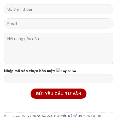
Nhập mã xác thực bảo mật:
Danh mục:
34. XE TRỘN VÀ VẬN CHUYỂN BÊ TÔNG TỰ NẠP LIỆU