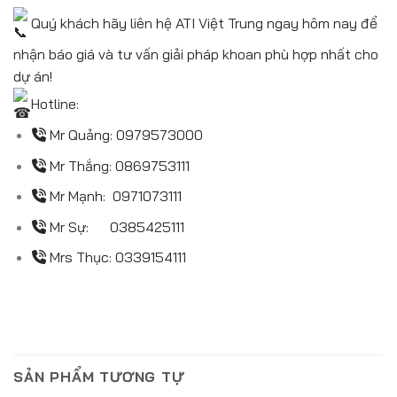
Quý khách hãy liên hệ ATI Việt Trung ngay hôm nay để
nhận báo giá và tư vấn giải pháp khoan phù hợp nhất cho
dự án!
Hotline:
Mr Quảng:
0979573000
Mr Thắng:
0869753111
Mr Mạnh:
0971073111
Mr Sự:
0385425111
Mrs Thục:
0339154111
SẢN PHẨM TƯƠNG TỰ