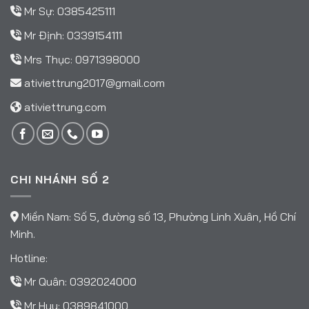
Mr Sự:
0385425111
Mr Định:
0339154111
Mrs Thục:
0971398000
ativiettrung2017@gmail.com
ativiettrung.com
CHI NHÁNH SỐ 2
Miền Nam: Số 5, đường số 13, Phường Linh Xuân, Hồ Chí
Minh.
Hotline:
Mr Quân:
0392024000
Mr Huy:
0389841000