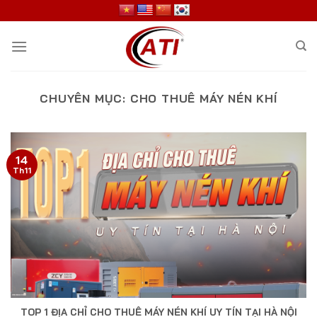
Skip
to
content
CHUYÊN MỤC:
CHO THUÊ MÁY NÉN KHÍ
14
Th11
TOP 1 ĐỊA CHỈ CHO THUÊ MÁY NÉN KHÍ UY TÍN TẠI HÀ NỘI