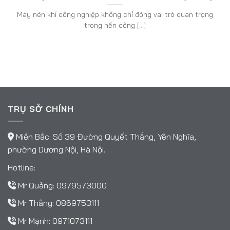
Máy nén khí công nghiệp không chỉ đóng vai trò quan trọng
trong nền công [...]
TRỤ SỞ CHÍNH
Miền Bắc: Số 39 Đường Quyết Thắng, Yên Nghĩa,
phường Dương Nội, Hà Nội.
Hotline:
Mr Quảng:
0979573000
Mr Thắng:
0869753111
Mr Mạnh:
0971073111