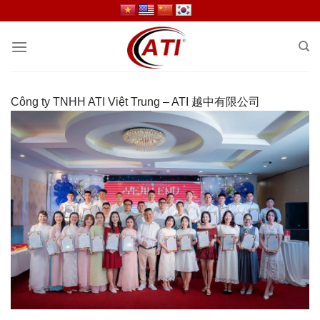
Skip
to
content
Công ty TNHH ATI Việt Trung – ATI 越中有限公司