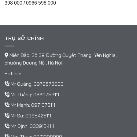
398 000 / 0966 598 000
TRỤ SỞ CHÍNH
Miền Bắc: Số 39 Đường Quyết Thắng, Yên Nghĩa,
phường Dương Nội, Hà Nội.
Hotline:
Mr Quảng:
0979573000
Mr Thắng:
0869753111
Mr Mạnh:
0971073111
Mr Sự:
0385425111
Mr Định:
0339154111
Mrs Thục:
0971398000