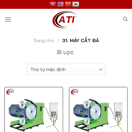
Skip
to
content
Trang chủ
/
31. MÁY CẮT ĐÁ
LỌC