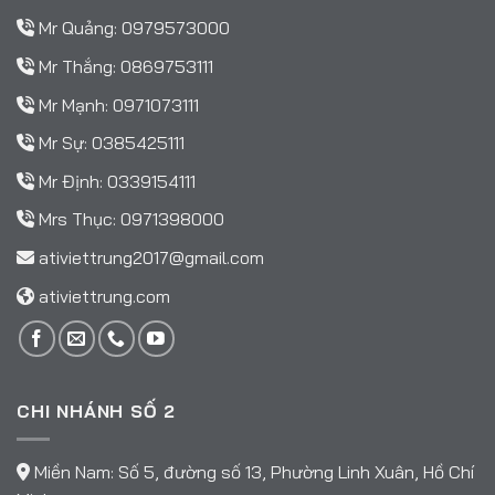
Mr Quảng:
0979573000
Mr Thắng:
0869753111
Mr Mạnh:
0971073111
Mr Sự:
0385425111
Mr Định:
0339154111
Mrs Thục:
0971398000
ativiettrung2017@gmail.com
ativiettrung.com
CHI NHÁNH SỐ 2
Miền Nam: Số 5, đường số 13, Phường Linh Xuân, Hồ Chí