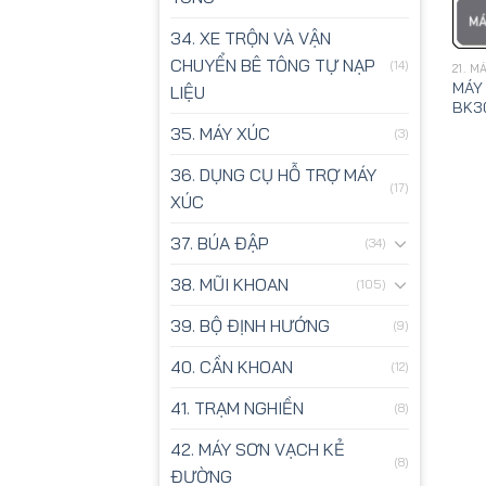
34. XE TRỘN VÀ VẬN
CHUYỂN BÊ TÔNG TỰ NẠP
(14)
21. 
MÁY
LIỆU
BK3
35. MÁY XÚC
(3)
36. DỤNG CỤ HỖ TRỢ MÁY
(17)
XÚC
37. BÚA ĐẬP
(34)
38. MŨI KHOAN
(105)
39. BỘ ĐỊNH HƯỚNG
(9)
40. CẦN KHOAN
(12)
41. TRẠM NGHIỀN
(8)
42. MÁY SƠN VẠCH KẺ
(8)
ĐƯỜNG