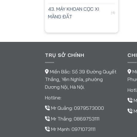
43. MÁY KHOAN CỌC XI
(4)
MĂNG ĐẤT
TRỤ SỞ CHÍNH
CHI
Miền Bắc: Số 39 Đường Quyết
Mi
Thắng, Yên Nghĩa, phường
Phườ
Dương Nội, Hà Nội.
Hotl
Hotline:
M
Mr Quảng:
0979573000
M
Mr Thắng:
0869753111
Mr Mạnh:
0971073111