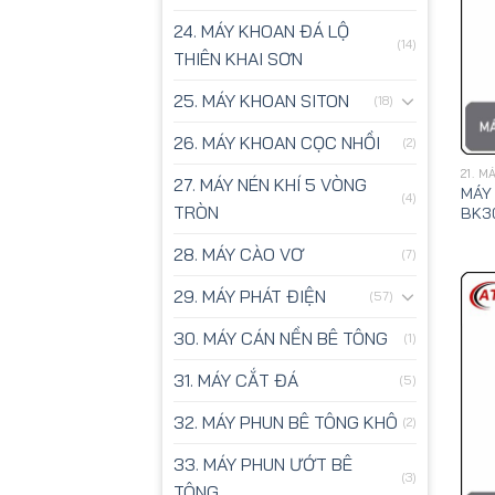
24. MÁY KHOAN ĐÁ LỘ
(14)
THIÊN KHAI SƠN
25. MÁY KHOAN SITON
(18)
26. MÁY KHOAN CỌC NHỒI
(2)
21. 
27. MÁY NÉN KHÍ 5 VÒNG
MÁY
(4)
TRÒN
BK3
28. MÁY CÀO VƠ
(7)
29. MÁY PHÁT ĐIỆN
(57)
30. MÁY CÁN NỀN BÊ TÔNG
(1)
31. MÁY CẮT ĐÁ
(5)
32. MÁY PHUN BÊ TÔNG KHÔ
(2)
33. MÁY PHUN ƯỚT BÊ
(3)
TÔNG