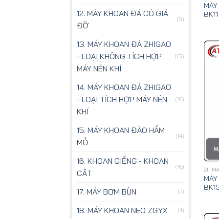
MÁY
12. MÁY KHOAN ĐÁ CÓ GIÁ
BK11
(5)
ĐỠ
13. MÁY KHOAN ĐÁ ZHIGAO
- LOẠI KHÔNG TÍCH HỢP
(15)
MÁY NÉN KHÍ
14. MÁY KHOAN ĐÁ ZHIGAO
- LOẠI TÍCH HỢP MÁY NÉN
(16)
KHÍ
15. MÁY KHOAN ĐÀO HẦM
(14)
MỎ
16. KHOAN GIẾNG - KHOAN
(16)
21. 
CẮT
MÁY
BK15
17. MÁY BƠM BÙN
(7)
18. MÁY KHOAN NEO ZGYX
(4)