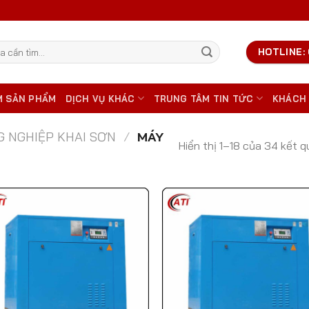
HOTLINE: 
M SẢN PHẨM
DỊCH VỤ KHÁC
TRUNG TÂM TIN TỨC
KHÁCH
NG NGHIỆP KHAI SƠN
/
MÁY
Hiển thị 1–18 của 34 kết q