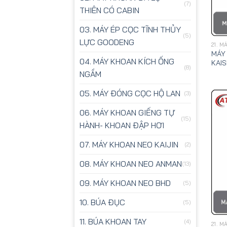
(7)
THIÊN CÓ CABIN
03. MÁY ÉP CỌC TĨNH THỦY
(5)
LỰC GOODENG
21. 
MÁY
04. MÁY KHOAN KÍCH ỐNG
KAIS
(8)
NGẦM
05. MÁY ĐÓNG CỌC HỘ LAN
(3)
06. MÁY KHOAN GIẾNG TỰ
(15)
HÀNH- KHOAN ĐẬP HƠI
07. MÁY KHOAN NEO KAIJIN
(2)
08. MÁY KHOAN NEO ANMAN
(13)
09. MÁY KHOAN NEO BHD
(5)
10. BÚA ĐỤC
(5)
11. BÚA KHOAN TAY
(4)
21. 