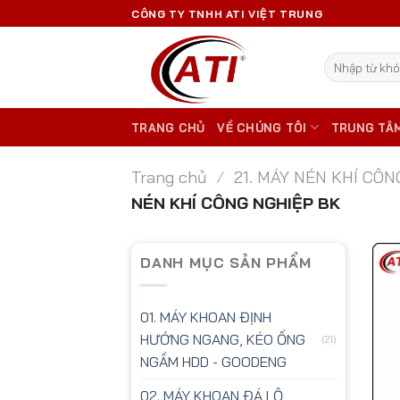
Skip
CÔNG TY TNHH ATI VIỆT TRUNG
to
content
Tìm
kiếm:
TRANG CHỦ
VỀ CHÚNG TÔI
TRUNG TÂ
Trang chủ
/
21. MÁY NÉN KHÍ CÔ
NÉN KHÍ CÔNG NGHIỆP BK
DANH MỤC SẢN PHẨM
01. MÁY KHOAN ĐỊNH
HƯỚNG NGANG, KÉO ỐNG
(21)
NGẦM HDD - GOODENG
02. MÁY KHOAN ĐÁ LỘ