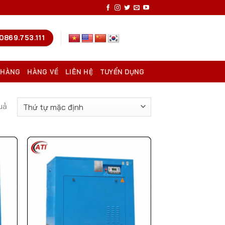
0869.753.111
 HÀNG
HÀNG VỀ
LIÊN HỆ
TUYỂN DỤNG
uả