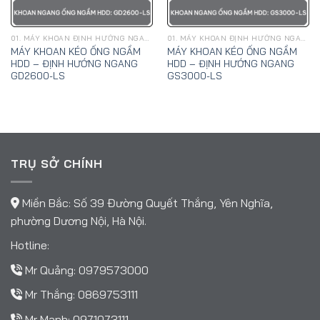
01. MÁY KHOAN ĐỊNH HƯỚNG NGANG, KÉO ỐNG NGẦM HDD - GOODENG
01. MÁY KHOAN ĐỊNH HƯỚNG NGANG, KÉO ỐNG NGẦM HDD - GOODENG
MÁY KHOAN KÉO ỐNG NGẦM
MÁY KHOAN KÉO ỐNG NGẦM
HDD – ĐỊNH HƯỚNG NGANG
HDD – ĐỊNH HƯỚNG NGANG
GD2600-LS
GS3000-LS
TRỤ SỞ CHÍNH
Miền Bắc: Số 39 Đường Quyết Thắng, Yên Nghĩa,
phường Dương Nội, Hà Nội.
Hotline:
Mr Quảng:
0979573000
Mr Thắng:
0869753111
Mr Mạnh:
0971073111