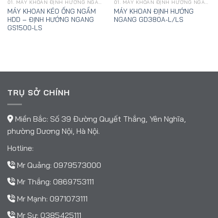
01. MÁY KHOAN ĐỊNH HƯỚNG NGANG, KÉO ỐNG NGẦM HDD - GOODENG
01. MÁY KHOAN ĐỊNH HƯỚNG NGANG, KÉO ỐNG NGẦM HDD - GOODENG
MÁY KHOAN KÉO ỐNG NGẦM
MÁY KHOAN ĐỊNH HƯỚNG
HDD – ĐỊNH HƯỚNG NGANG
NGANG GD380A-L/LS
GS1500-LS
TRỤ SỞ CHÍNH
Miền Bắc: Số 39 Đường Quyết Thắng, Yên Nghĩa,
phường Dương Nội, Hà Nội.
Hotline:
Mr Quảng:
0979573000
Mr Thắng:
0869753111
Mr Mạnh:
0971073111
Mr Sự:
0385425111