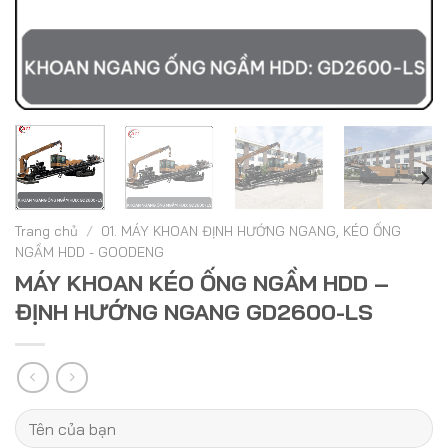
Trang chủ
/
01. MÁY KHOAN ĐỊNH HƯỚNG NGANG, KÉO ỐNG
NGẦM HDD - GOODENG
MÁY KHOAN KÉO ỐNG NGẦM HDD –
ĐỊNH HƯỚNG NGANG GD2600-LS