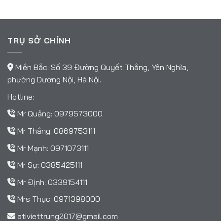
TRỤ SỞ CHÍNH
Miền Bắc: Số 39 Đường Quyết Thắng, Yên Nghĩa,
phường Dương Nội, Hà Nội.
Hotline:
Mr Quảng:
0979573000
Mr Thắng:
0869753111
Mr Mạnh:
0971073111
Mr Sự:
0385425111
Mr Định:
0339154111
Mrs Thục:
0971398000
ativiettrung2017@gmail.com