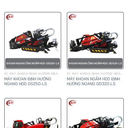
01. MÁY KHOAN ĐỊNH HƯỚNG NGANG, KÉO ỐNG NGẦM HDD - GOODENG
01. MÁY KHOAN ĐỊNH HƯỚNG NGANG, KÉO ỐNG NGẦM HDD - GOODENG
MÁY KHOAN ĐỊNH HƯỚNG
MÁY KHOAN NGẦM HDD ĐỊNH
NGANG HDD GS250-LS
HƯỚNG NGANG GD320-LS