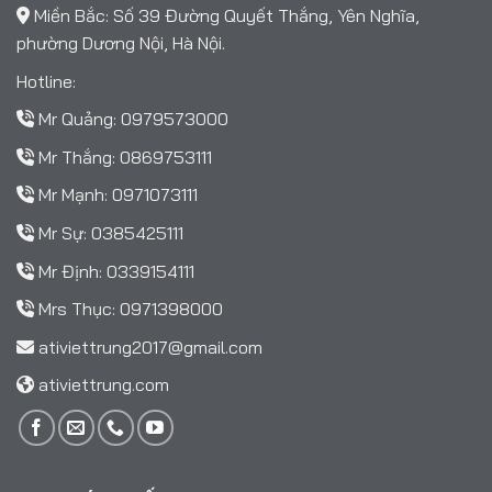
Miền Bắc: Số 39 Đường Quyết Thắng, Yên Nghĩa,
phường Dương Nội, Hà Nội.
Hotline:
Mr Quảng:
0979573000
Mr Thắng:
0869753111
Mr Mạnh:
0971073111
Mr Sự:
0385425111
Mr Định:
0339154111
Mrs Thục:
0971398000
ativiettrung2017@gmail.com
ativiettrung.com