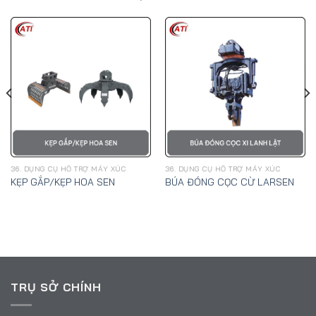
36. DỤNG CỤ HỖ TRỢ MÁY XÚC
36. DỤNG CỤ HỖ TRỢ MÁY XÚC
KẸP GẮP/KẸP HOA SEN
BÚA ĐÓNG CỌC CỪ LARSEN
TRỤ SỞ CHÍNH