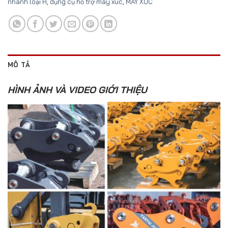
nhanh loại H
,
dụng cụ hỗ trợ máy xúc
,
MAY XÚC
MÔ TẢ
HÌNH ẢNH VÀ VIDEO GIỚI THIỆU