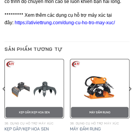
có trình độ chuyên môn cao sẽ luôn khiến bạn hài lòng.
*********
Xem thêm các dụng cụ hỗ trợ máy xúc tại
đây:
https://ativiettrung.com/dung-cu-ho-tro-may-xuc/
SẢN PHẨM TƯƠNG TỰ
36. DỤNG CỤ HỖ TRỢ MÁY XÚC
36. DỤNG CỤ HỖ TRỢ MÁY XÚC
KẸP GẮP/KẸP HOA SEN
MÁY ĐẦM RUNG