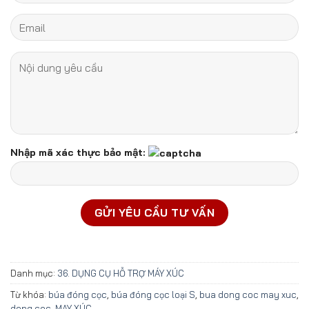
Nhập mã xác thực bảo mật:
Danh mục:
36. DỤNG CỤ HỖ TRỢ MÁY XÚC
Từ khóa:
búa đóng cọc
,
búa đóng cọc loại S
,
bua dong coc may xuc
,
dong coc
,
MAY XÚC