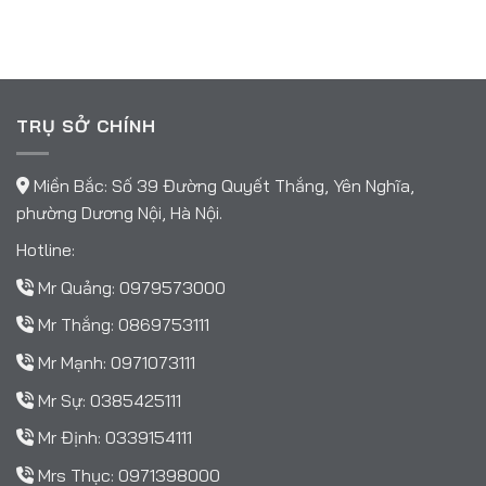
TRỤ SỞ CHÍNH
Miền Bắc: Số 39 Đường Quyết Thắng, Yên Nghĩa,
phường Dương Nội, Hà Nội.
Hotline:
Mr Quảng:
0979573000
Mr Thắng:
0869753111
Mr Mạnh:
0971073111
Mr Sự:
0385425111
Mr Định:
0339154111
Mrs Thục:
0971398000