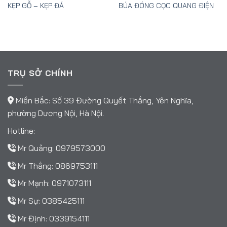
KẸP GỖ – KẸP ĐÁ
BÚA ĐÓNG CỌC QUANG ĐIỆN
TRỤ SỞ CHÍNH
Miền Bắc: Số 39 Đường Quyết Thắng, Yên Nghĩa,
phường Dương Nội, Hà Nội.
Hotline:
Mr Quảng:
0979573000
Mr Thắng:
0869753111
Mr Mạnh:
0971073111
Mr Sự:
0385425111
Mr Định:
0339154111