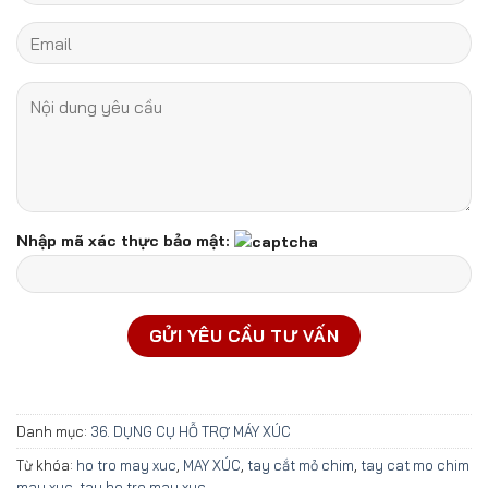
Nhập mã xác thực bảo mật:
Danh mục:
36. DỤNG CỤ HỖ TRỢ MÁY XÚC
Từ khóa:
ho tro may xuc
,
MAY XÚC
,
tay cắt mỏ chim
,
tay cat mo chim
may xuc
,
tay ho tro may xuc