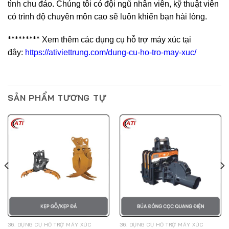
tình chu đáo. Chúng tôi có đội ngũ nhân viên, kỹ thuật viên
có trình độ chuyên môn cao sẽ luôn khiến bạn hài lòng.
*********
Xem thêm các dụng cụ hỗ trợ máy xúc tại
đây:
https://ativiettrung.com/dung-cu-ho-tro-may-xuc/
SẢN PHẨM TƯƠNG TỰ
36. DỤNG CỤ HỖ TRỢ MÁY XÚC
36. DỤNG CỤ HỖ TRỢ MÁY XÚC