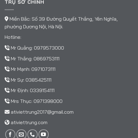
TRỤ SỞ CHÍNH
Miền Bắc: Số 39 Đường Quyết Thắng, Yên Nghĩa,
phường Dương Nội, Hà Nội.
Hotline:
Mr Quảng:
0979573000
Mr Thắng:
0869753111
Mr Mạnh:
0971073111
Mr Sự:
0385425111
Mr Định:
0339154111
Mrs Thục:
0971398000
ativiettrung2017@gmail.com
ativiettrung.com