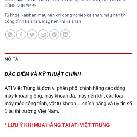
CÔNG NGHIỆP BK
Từ khóa:
kaishan
,
may nen khi cong nghiep kaishan
,
máy nén khí
công trình kaishan
,
máy nén khí Kaishan
MÔ TẢ
ĐẶC ĐIỂM VÀ KỸ THUẬT CHÍNH
ATI Việt Trung là đơn vị phân phối chính hãng các dòng
máy khoan giếng, máy khoan đá, máy nén khí, các loại
máy móc công trình, vật tư khoan,…chính hãng và uy tín số
1 tại thị trường Việt Nam.
* LƯU Ý KHI MUA HÀNG TẠI ATI VIỆT TRUNG