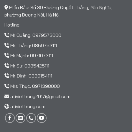
Miền Bắc: Số 39 Đường Quyết Thắng, Yên Nghĩa,
phường Dương Nội, Hà Nội.
Hotline:
Mr Quảng:
0979573000
Mr Thắng:
0869753111
Mr Mạnh:
0971073111
Mr Sự:
0385425111
Mr Định:
0339154111
Mrs Thục:
0971398000
ativiettrung2017@gmail.com
ativiettrung.com