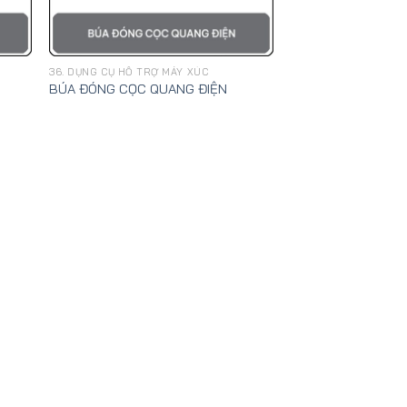
36. DỤNG CỤ HỖ TRỢ MÁY XÚC
BÚA ĐÓNG CỌC QUANG ĐIỆN