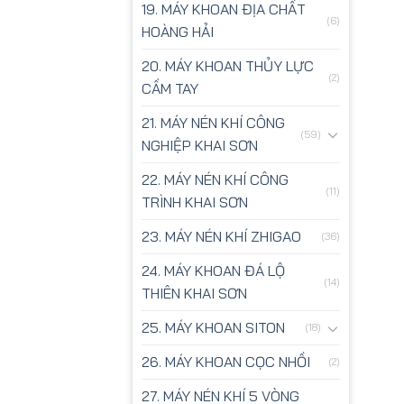
19. MÁY KHOAN ĐỊA CHẤT
(6)
HOÀNG HẢI
20. MÁY KHOAN THỦY LỰC
(2)
CẦM TAY
21. MÁY NÉN KHÍ CÔNG
(59)
NGHIỆP KHAI SƠN
22. MÁY NÉN KHÍ CÔNG
(11)
TRÌNH KHAI SƠN
23. MÁY NÉN KHÍ ZHIGAO
(36)
24. MÁY KHOAN ĐÁ LỘ
(14)
THIÊN KHAI SƠN
25. MÁY KHOAN SITON
(18)
26. MÁY KHOAN CỌC NHỒI
(2)
27. MÁY NÉN KHÍ 5 VÒNG