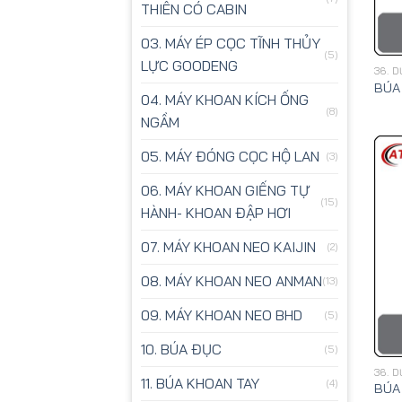
THIÊN CÓ CABIN
03. MÁY ÉP CỌC TĨNH THỦY
(5)
LỰC GOODENG
36. 
BÚA
04. MÁY KHOAN KÍCH ỐNG
(8)
NGẦM
05. MÁY ĐÓNG CỌC HỘ LAN
(3)
06. MÁY KHOAN GIẾNG TỰ
(15)
HÀNH- KHOAN ĐẬP HƠI
07. MÁY KHOAN NEO KAIJIN
(2)
08. MÁY KHOAN NEO ANMAN
(13)
09. MÁY KHOAN NEO BHD
(5)
10. BÚA ĐỤC
(5)
36. 
11. BÚA KHOAN TAY
(4)
BÚA