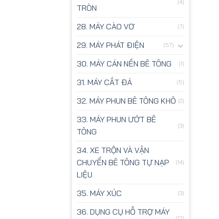
(4)
TRÒN
28. MÁY CÀO VƠ
(7)
29. MÁY PHÁT ĐIỆN
(57)
30. MÁY CÁN NỀN BÊ TÔNG
(1)
31. MÁY CẮT ĐÁ
(5)
32. MÁY PHUN BÊ TÔNG KHÔ
(2)
33. MÁY PHUN ƯỚT BÊ
(3)
TÔNG
34. XE TRỘN VÀ VẬN
CHUYỂN BÊ TÔNG TỰ NẠP
(14)
LIỆU
35. MÁY XÚC
(3)
36. DỤNG CỤ HỖ TRỢ MÁY
(17)