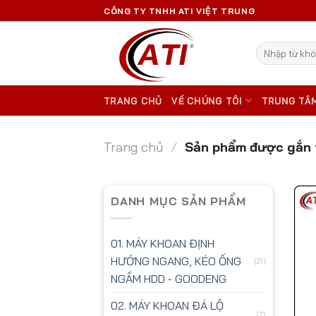
Skip
CÔNG TY TNHH ATI VIỆT TRUNG
to
content
Tìm
kiếm:
TRANG CHỦ
VỀ CHÚNG TÔI
TRUNG TÂ
Trang chủ
/
Sản phẩm được gắn 
DANH MỤC SẢN PHẨM
01. MÁY KHOAN ĐỊNH
HƯỚNG NGANG, KÉO ỐNG
(21)
NGẦM HDD - GOODENG
02. MÁY KHOAN ĐÁ LỘ
(7)