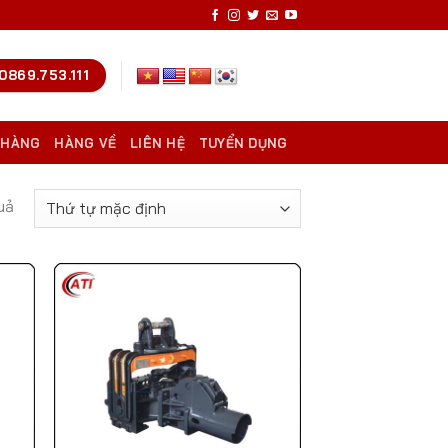
0869.753.111
 HÀNG
HÀNG VỀ
LIÊN HỆ
TUYỂN DỤNG
uả