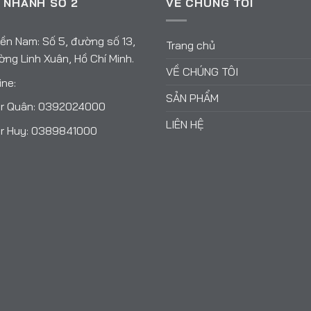
 NHÁNH SỐ 2
VỀ CHÚNG TÔI
ền Nam: Số 5, đường số 13,
Trang chủ
ng Linh Xuân, Hồ Chí Minh.
VỀ CHÚNG TÔI
ine:
SẢN PHẨM
r Quân:
0392024000
LIÊN HỆ
r Huy:
0389841000