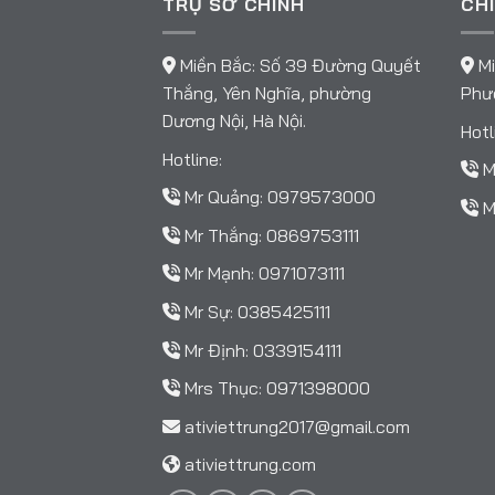
TRỤ SỞ CHÍNH
CHI
Miền Bắc: Số 39 Đường Quyết
Mi
Thắng, Yên Nghĩa, phường
Phườ
Dương Nội, Hà Nội.
Hotl
Hotline:
M
Mr Quảng:
0979573000
M
Mr Thắng:
0869753111
Mr Mạnh:
0971073111
Mr Sự:
0385425111
Mr Định:
0339154111
Mrs Thục:
0971398000
ativiettrung2017@gmail.com
ativiettrung.com