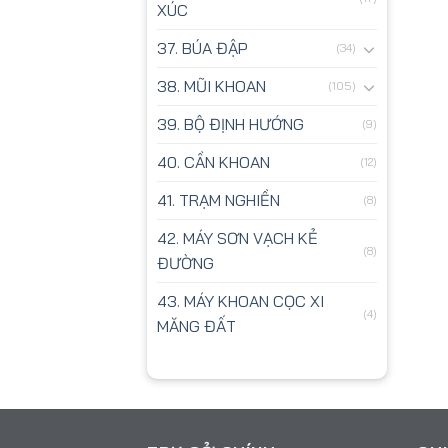
XÚC
37. BÚA ĐẬP
(34)
38. MŨI KHOAN
(105)
39. BỘ ĐỊNH HƯỚNG
(9)
40. CẦN KHOAN
(12)
41. TRẠM NGHIỀN
(8)
42. MÁY SƠN VẠCH KẺ
(8)
ĐƯỜNG
43. MÁY KHOAN CỌC XI
(4)
MĂNG ĐẤT