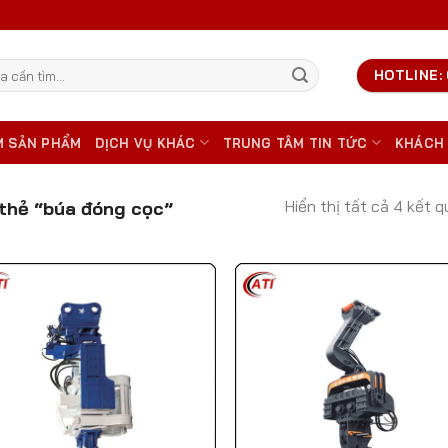
HOTLINE: 
M SẢN PHẨM
DỊCH VỤ KHÁC
TRUNG TÂM TIN TỨC
KHÁCH
Hiển thị tất cả 4 kết q
thẻ “búa đóng cọc”