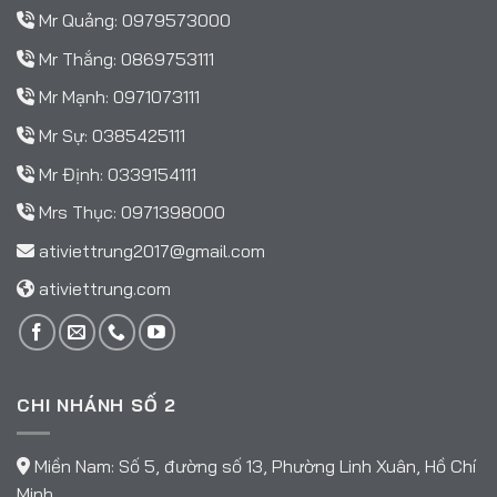
Mr Quảng:
0979573000
Mr Thắng:
0869753111
Mr Mạnh:
0971073111
Mr Sự:
0385425111
Mr Định:
0339154111
Mrs Thục:
0971398000
ativiettrung2017@gmail.com
ativiettrung.com
CHI NHÁNH SỐ 2
Miền Nam: Số 5, đường số 13, Phường Linh Xuân, Hồ Chí
Minh.