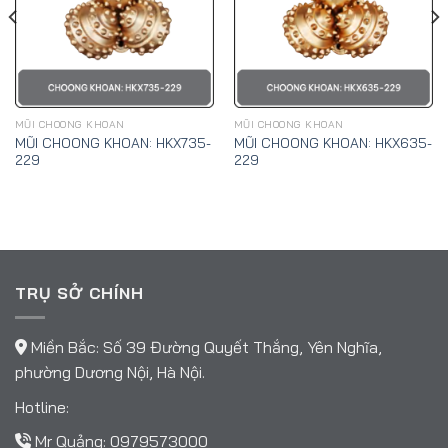
MŨI CHOONG KHOAN
MŨI CHOONG KHOAN
MŨI CHOONG KHOAN: HKX735-
MŨI CHOONG KHOAN: HKX635-
229
229
TRỤ SỞ CHÍNH
Miền Bắc: Số 39 Đường Quyết Thắng, Yên Nghĩa,
phường Dương Nội, Hà Nội.
Hotline:
Mr Quảng:
0979573000