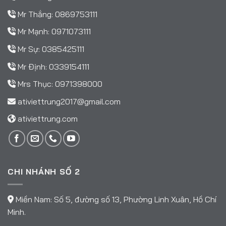
Mr Thắng:
0869753111
Mr Mạnh:
0971073111
Mr Sự:
0385425111
Mr Định:
0339154111
Mrs Thục:
0971398000
ativiettrung2017@gmail.com
ativiettrung.com
CHI NHÁNH SỐ 2
Miền Nam: Số 5, đường số 13, Phường Linh Xuân, Hồ Chí
Minh.