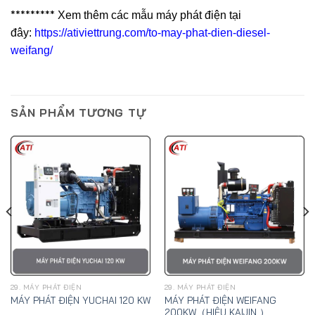
*********
Xem thêm các mẫu máy phát điện tại
đây:
https://ativiettrung.com/to-may-phat-dien-diesel-
weifang/
SẢN PHẨM TƯƠNG TỰ
29. MÁY PHÁT ĐIỆN
29. MÁY PHÁT ĐIỆN
MÁY PHÁT ĐIỆN WEIFANG
MÁY PHÁT ĐIỆN YUCHAI 120 KW
200KW（HIỆU KAIJIN ）