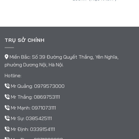
TRỤ SỞ CHÍNH
Miền Bắc: Số 39 Đường Quyết Thắng, Yên Nghĩa,
phường Dương Nội, Hà Nội.
Hotline:
Mr Quảng:
0979573000
Mr Thắng:
0869753111
Mr Mạnh:
0971073111
Mr Sự:
0385425111
Mr Định:
0339154111