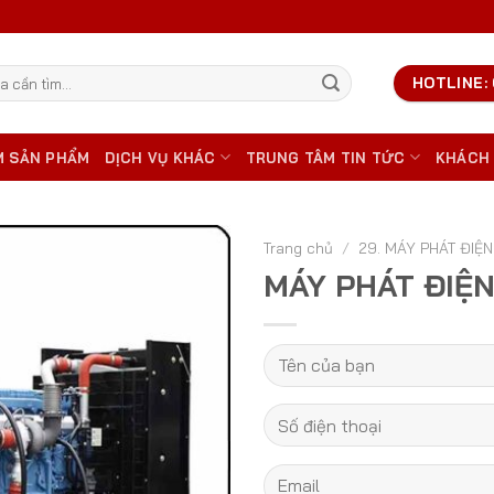
HOTLINE: 
M SẢN PHẨM
DỊCH VỤ KHÁC
TRUNG TÂM TIN TỨC
KHÁCH
Trang chủ
/
29. MÁY PHÁT ĐIỆN
MÁY PHÁT ĐIỆ