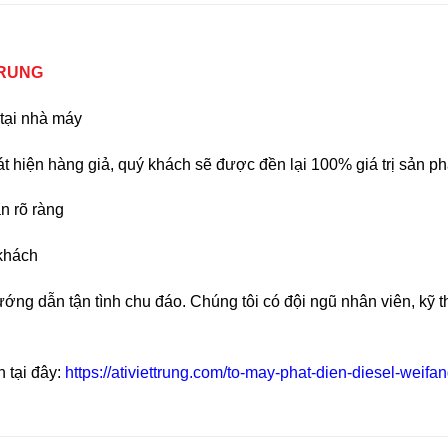
TRUNG
tại nhà máy
 hiện hàng giả, quý khách sẽ được đền lại 100% giá trị sản 
n rõ ràng
 khách
ớng dẫn tận tình chu đáo. Chúng tôi có đội ngũ nhân viên, kỹ t
tại đây:
https://ativiettrung.com/to-may-phat-dien-diesel-weifan