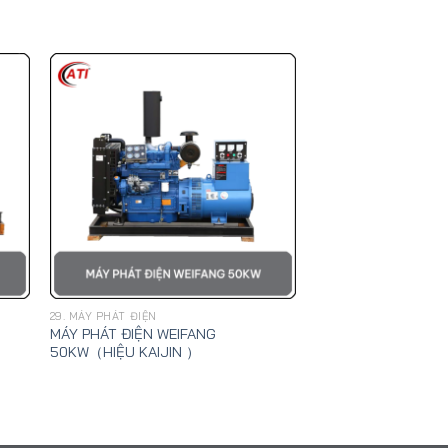
29. MÁY PHÁT ĐIỆN
MÁY PHÁT ĐIỆN WEIFANG
50KW（HIỆU KAIJIN ）