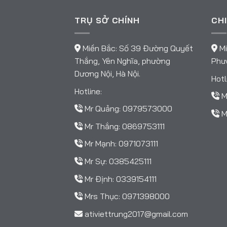
TRỤ SỞ CHÍNH
CHI
Miền Bắc: Số 39 Đường Quyết
Mi
Thắng, Yên Nghĩa, phường
Phườ
Dương Nội, Hà Nội.
Hotl
Hotline:
M
Mr Quảng:
0979573000
M
Mr Thắng:
0869753111
Mr Mạnh:
0971073111
Mr Sự:
0385425111
Mr Định:
0339154111
Mrs Thục:
0971398000
ativiettrung2017@gmail.com