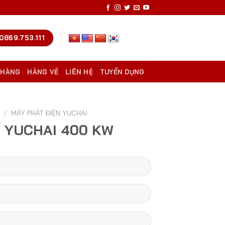
0869.753.111
 HÀNG
HÀNG VỀ
LIÊN HỆ
TUYỂN DỤNG
/
MÁY PHÁT ĐIỆN YUCHAI
N YUCHAI 400 KW