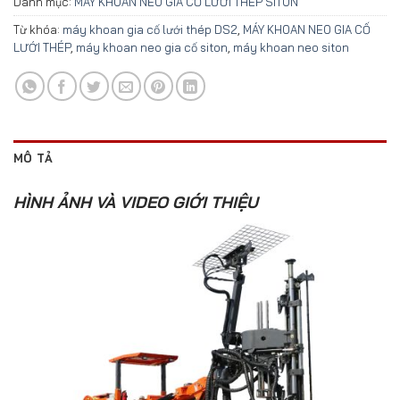
Danh mục:
MÁY KHOAN NEO GIA CỐ LƯỚI THÉP SITON
Từ khóa:
máy khoan gia cố lưới thép DS2
,
MÁY KHOAN NEO GIA CỐ
LƯỚI THÉP
,
máy khoan neo gia cố siton
,
máy khoan neo siton
MÔ TẢ
HÌNH ẢNH VÀ VIDEO GIỚI THIỆU