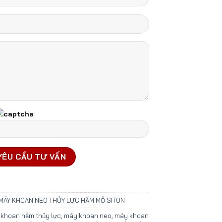
MÁY KHOAN NEO THỦY LỰC HẦM MỎ SITON
khoan hầm thủy lực
,
máy khoan neo
,
máy khoan