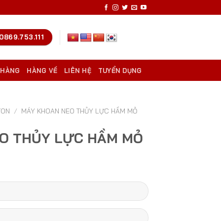
0869.753.111
 HÀNG
HÀNG VỀ
LIÊN HỆ
TUYỂN DỤNG
TON
/
MÁY KHOAN NEO THỦY LỰC HẦM MỎ
O THỦY LỰC HẦM MỎ