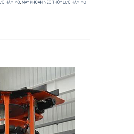
LỰC HẦM MỎ
,
MÁY KHOAN NEO THỦY LỰC HẦM MỎ