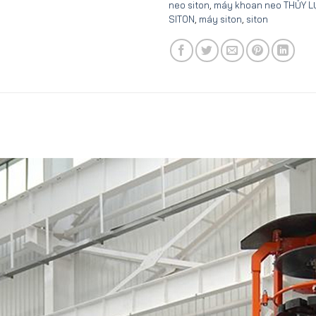
neo siton
,
máy khoan neo THỦY 
SITON
,
máy siton
,
siton