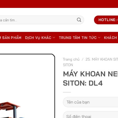
HOTLINE: 
M SẢN PHẨM
DỊCH VỤ KHÁC
TRUNG TÂM TIN TỨC
KHÁCH
Trang chủ
/
25. MÁY KHOAN SI
SITON
MÁY KHOAN NE
SITON: DL4