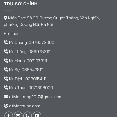
TRỤ SỞ CHÍNH
Miền Bắc: Số 39 Đường Quyết Thắng, Yên Nghĩa,
phường Dương Nội, Hà Nội.
Hotline:
Mr Quảng:
0979573000
Mr Thắng:
0869753111
Mr Mạnh:
0971073111
Mr Sự:
0385425111
Mr Định:
0339154111
Mrs Thục:
0971398000
ativiettrung2017@gmail.com
ativiettrung.com