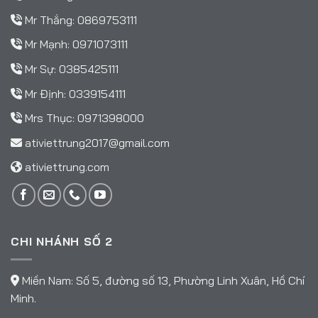
Mr Thắng:
0869753111
Mr Mạnh:
0971073111
Mr Sự:
0385425111
Mr Định:
0339154111
Mrs Thục:
0971398000
ativiettrung2017@gmail.com
ativiettrung.com
CHI NHÁNH SỐ 2
Miền Nam: Số 5, đường số 13, Phường Linh Xuân, Hồ Chí
Minh.