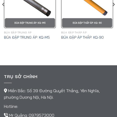
BÚA ĐẬP TRUNG ÁP
BÚA ĐẬP THẤP ÁP
BÚA ĐẬP TRUNG ÁP: KQ-M5
BÚA ĐẬP ÁP THẤP: KQ-90
TRỤ SỞ CHÍNH
Miền Bắc: Số 39 Đường Quyết Thắng, Yên Nghĩa,
phường Dương Nội, Hà Nội.
Hotline:
Mr Quảng:
0979573000