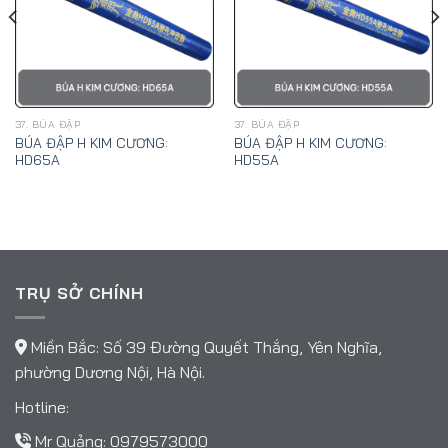
37. BÚA ĐẬP
37. BÚA ĐẬP
BÚA ĐẬP H KIM CƯƠNG:
BÚA ĐẬP H KIM CƯƠNG:
HD65A
HD55A
TRỤ SỞ CHÍNH
Miền Bắc: Số 39 Đường Quyết Thắng, Yên Nghĩa,
phường Dương Nội, Hà Nội.
Hotline:
Mr Quảng:
0979573000