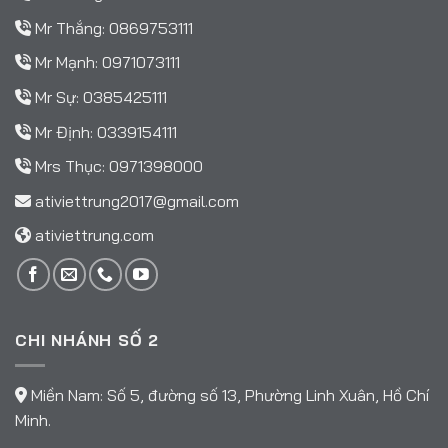
Mr Thắng:
0869753111
Mr Mạnh:
0971073111
Mr Sự:
0385425111
Mr Định:
0339154111
Mrs Thục:
0971398000
ativiettrung2017@gmail.com
ativiettrung.com
CHI NHÁNH SỐ 2
Miền Nam: Số 5, đường số 13, Phường Linh Xuân, Hồ Chí
Minh.