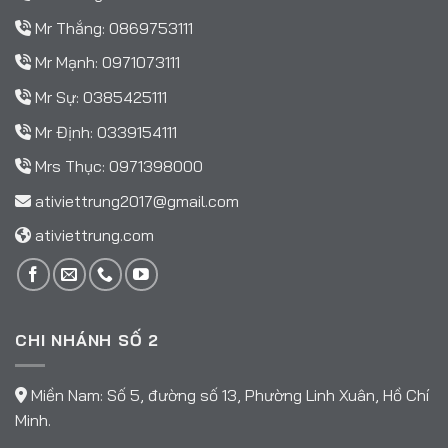
Mr Thắng:
0869753111
Mr Mạnh:
0971073111
Mr Sự:
0385425111
Mr Định:
0339154111
Mrs Thục:
0971398000
ativiettrung2017@gmail.com
ativiettrung.com
CHI NHÁNH SỐ 2
Miền Nam: Số 5, đường số 13, Phường Linh Xuân, Hồ Chí
Minh.