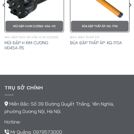
MŨI ĐẬP CAO ÁP HẮC KIM CƯƠNG
BÚA ĐẬP THẤP ÁP
MŨI ĐẬP H KIM CƯƠNG:
BÚA ĐẬP THẤP ÁP: KQ-170A
HD45A-115
TRỤ SỞ CHÍNH
Miền Bắc: Số 39 Đường Quyết Thắng, Yên Nghĩa,
phường Dương Nội, Hà Nội.
Hotline:
Mr Quảng:
0979573000