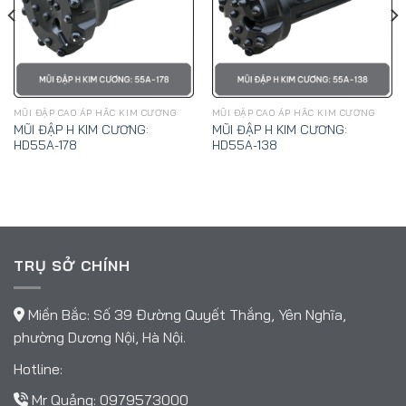
MŨI ĐẬP CAO ÁP HẮC KIM CƯƠNG
MŨI ĐẬP CAO ÁP HẮC KIM CƯƠNG
MŨI ĐẬP H KIM CƯƠNG:
MŨI ĐẬP H KIM CƯƠNG:
HD55A-178
HD55A-138
TRỤ SỞ CHÍNH
Miền Bắc: Số 39 Đường Quyết Thắng, Yên Nghĩa,
phường Dương Nội, Hà Nội.
Hotline:
Mr Quảng:
0979573000