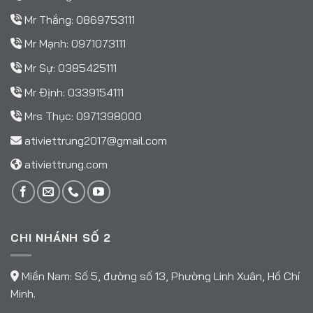
Mr Thắng:
0869753111
Mr Mạnh:
0971073111
Mr Sự:
0385425111
Mr Định:
0339154111
Mrs Thục:
0971398000
ativiettrung2017@gmail.com
ativiettrung.com
CHI NHÁNH SỐ 2
Miền Nam: Số 5, đường số 13, Phường Linh Xuân, Hồ Chí
Minh.