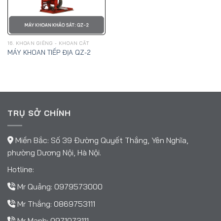
16. KHOAN GIẾNG - KHOAN CẮT
MÁY KHOAN TIẾP ĐỊA QZ-2
TRỤ SỞ CHÍNH
Miền Bắc: Số 39 Đường Quyết Thắng, Yên Nghĩa,
phường Dương Nội, Hà Nội.
Hotline:
Mr Quảng:
0979573000
Mr Thắng:
0869753111
Mr Mạnh:
0971073111