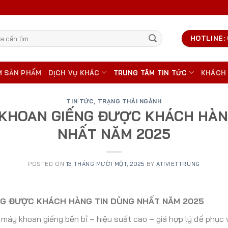
HOTLINE: 
M SẢN PHẨM
DỊCH VỤ KHÁC
TRUNG TÂM TIN TỨC
KHÁCH
TIN TỨC
,
TRẠNG THÁI NGÀNH
 KHOAN GIẾNG ĐƯỢC KHÁCH HÀN
NHẤT NĂM 2025
POSTED ON
13 THÁNG MƯỜI MỘT, 2025
BY
ATIVIETTRUNG
NG ĐƯỢC KHÁCH HÀNG TIN DÙNG NHẤT NĂM 2025
máy khoan giếng bền bỉ – hiệu suất cao – giá hợp lý để phục 