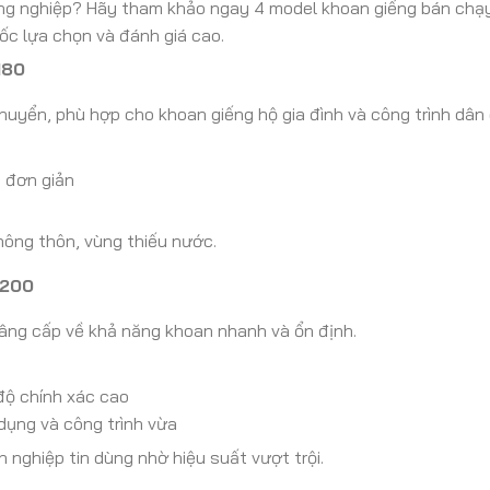
ông nghiệp? Hãy tham khảo ngay 4 model khoan giếng bán ch
ốc lựa chọn và đánh giá cao.
180
uyển, phù hợp cho khoan giếng hộ gia đình và công trình dân
h đơn giản
nông thôn, vùng thiếu nước.
Y200
ng cấp về khả năng khoan nhanh và ổn định.
 độ chính xác cao
dụng và công trình vừa
nghiệp tin dùng nhờ hiệu suất vượt trội.