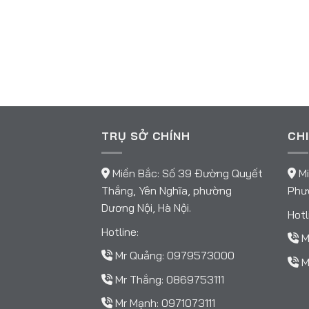
TRỤ SỞ CHÍNH
CHI
Miền Bắc: Số 39 Đường Quyết
Mi
Thắng, Yên Nghĩa, phường
Phườ
Dương Nội, Hà Nội.
Hotl
Hotline:
M
Mr Quảng:
0979573000
M
Mr Thắng:
0869753111
Mr Mạnh:
0971073111