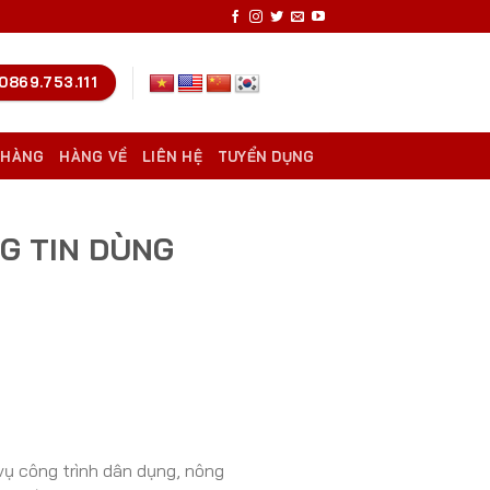
0869.753.111
 HÀNG
HÀNG VỀ
LIÊN HỆ
TUYỂN DỤNG
G TIN DÙNG
vụ công trình dân dụng, nông