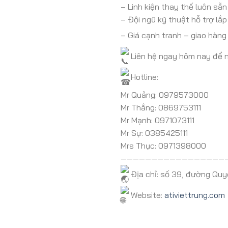
– Linh kiện thay thế luôn sẵn
– Đội ngũ kỹ thuật hỗ trợ lắ
– Giá cạnh tranh – giao hàn
Liên hệ ngay hôm nay để n
Hotline:
Mr Quảng: 0979573000
Mr Thắng: 0869753111
Mr Mạnh: 0971073111
Mr Sự: 0385425111
Mrs Thục: 0971398000
—————————————————
Địa chỉ: số 39, đường Quy
Website:
ativiettrung.com