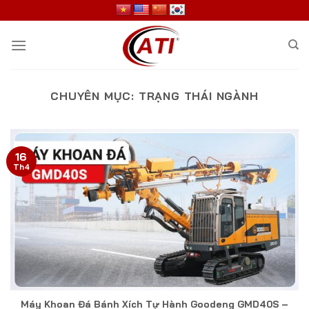
Skip
to
content
CHUYÊN MỤC:
TRẠNG THÁI NGÀNH
16
Th4
Máy Khoan Đá Bánh Xích Tự Hành Goodeng GMD40S –