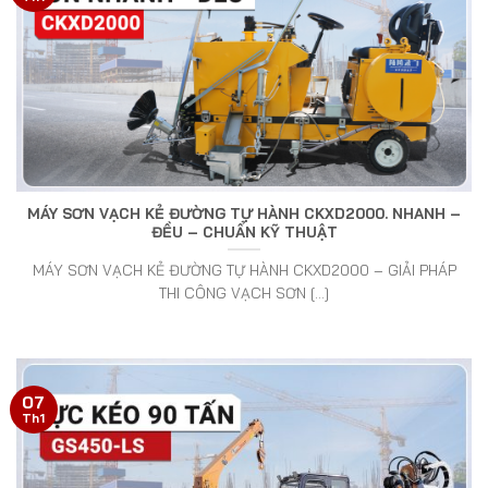
MÁY SƠN VẠCH KẺ ĐƯỜNG TỰ HÀNH CKXD2000. NHANH –
ĐỀU – CHUẨN KỸ THUẬT
MÁY SƠN VẠCH KẺ ĐƯỜNG TỰ HÀNH CKXD2000 – GIẢI PHÁP
THI CÔNG VẠCH SƠN [...]
07
Th1