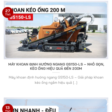
27
Th1
MÁY KHOAN ĐỊNH HƯỚNG NGANG GS150-LS – NHỎ GỌN,
KÉO ỐNG HIỆU QUẢ ĐẾN 200M
Máy khoan định hướng ngang GS150-LS – Giải pháp khoan
kéo ống ngầm hiệu quả [...]
13
Th1