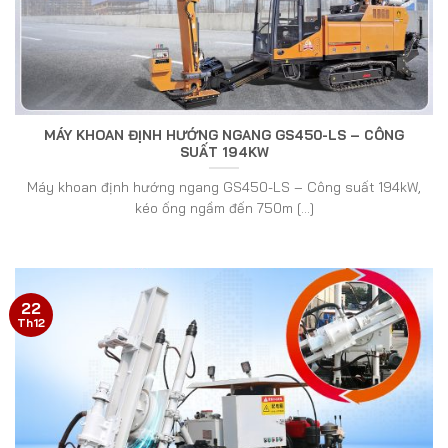
MÁY KHOAN ĐỊNH HƯỚNG NGANG GS450-LS – CÔNG
SUẤT 194KW
Máy khoan định hướng ngang GS450-LS – Công suất 194kW,
kéo ống ngầm đến 750m [...]
22
Th12