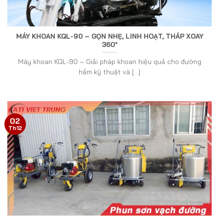
MÁY KHOAN KQL-90 – GỌN NHẸ, LINH HOẠT, THÁP XOAY
360°
Máy khoan KQL-90 – Giải pháp khoan hiệu quả cho đường
hầm kỹ thuật và [...]
02
Th12