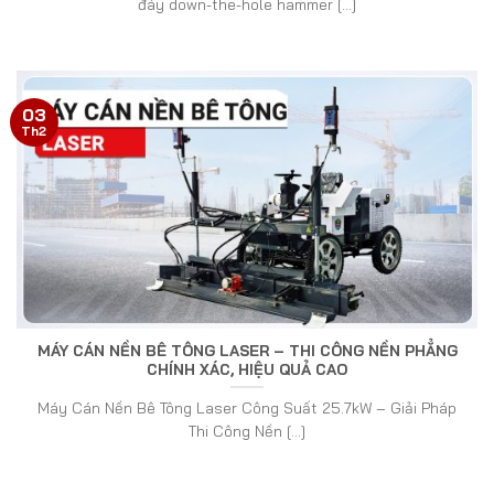
đáy down-the-hole hammer [...]
03
Th2
MÁY CÁN NỀN BÊ TÔNG LASER – THI CÔNG NỀN PHẲNG
CHÍNH XÁC, HIỆU QUẢ CAO
Máy Cán Nền Bê Tông Laser Công Suất 25.7kW – Giải Pháp
Thi Công Nền [...]