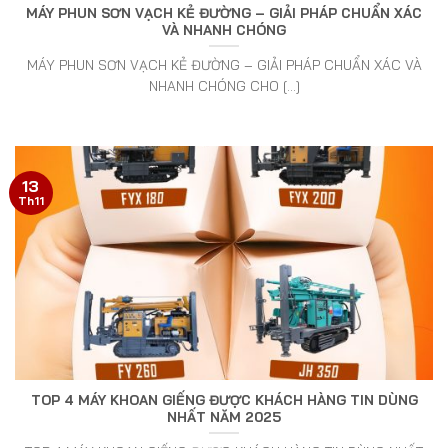
MÁY PHUN SƠN VẠCH KẺ ĐƯỜNG – GIẢI PHÁP CHUẨN XÁC
VÀ NHANH CHÓNG
MÁY PHUN SƠN VẠCH KẺ ĐƯỜNG – GIẢI PHÁP CHUẨN XÁC VÀ
NHANH CHÓNG CHO [...]
13
Th11
TOP 4 MÁY KHOAN GIẾNG ĐƯỢC KHÁCH HÀNG TIN DÙNG
NHẤT NĂM 2025