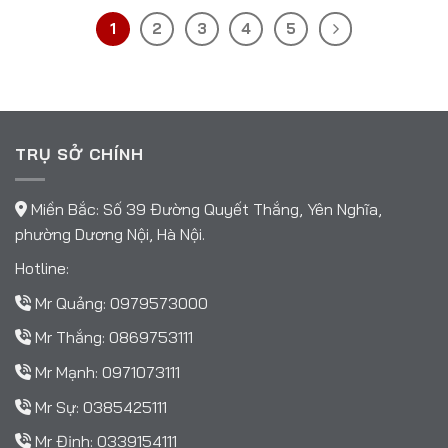
1
2
3
4
5
TRỤ SỞ CHÍNH
Miền Bắc: Số 39 Đường Quyết Thắng, Yên Nghĩa,
phường Dương Nội, Hà Nội.
Hotline:
Mr Quảng:
0979573000
Mr Thắng:
0869753111
Mr Mạnh:
0971073111
Mr Sự:
0385425111
Mr Định:
0339154111