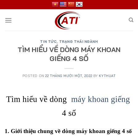
Skip
to
content
TIN TỨC
,
TRẠNG THÁI NGÀNH
TÌM HIỂU VỀ DÒNG MÁY KHOAN
GIẾNG 4 SỐ
POSTED ON
22 THÁNG MƯỜI MỘT, 2022
BY
KYTHUAT
Tìm hiểu về dòng
máy khoan giếng
4 số
1. Giới thiệu chung về dòng máy khoan giếng 4 số