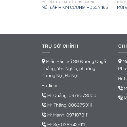
C KIM CƯƠNG
MŨI ĐẬP CAO ÁP HẮC KIM CƯƠNG
MŨI Đ
ƯƠNG: HD55A-178
MŨI ĐẬP H KIM CƯƠNG: HD55A-165
MŨI 
TRỤ SỞ CHÍNH
CHI
Miền Bắc: Số 39 Đường Quyết
Mi
Thắng, Yên Nghĩa, phường
Phườ
Dương Nội, Hà Nội.
Hotl
Hotline:
M
Mr Quảng:
0979573000
M
Mr Thắng:
0869753111
Mr Mạnh:
0971073111
Mr Sự:
0385425111