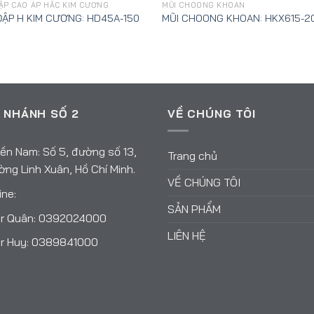
ẬP CAO ÁP HẮC KIM CƯƠNG
MŨI CHOONG KHOAN
ĐẬP H KIM CƯƠNG: HD45A-150
MŨI CHOONG KHOAN: HKX615-2
 NHÁNH SỐ 2
VỀ CHÚNG TÔI
ền Nam: Số 5, đường số 13,
Trang chủ
ng Linh Xuân, Hồ Chí Minh.
VỀ CHÚNG TÔI
ine:
SẢN PHẨM
r Quân:
0392024000
LIÊN HỆ
r Huy:
0389841000