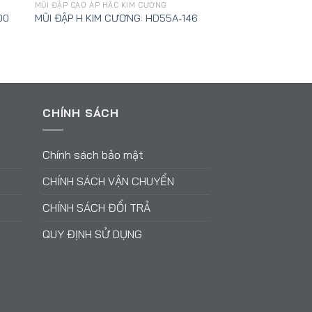
MŨI ĐẬP CAO ÁP HẮC KIM CƯƠNG
00
MŨI ĐẬP H KIM CƯƠNG: HD55A-146
CHÍNH SÁCH
Chính sách bảo mật
CHÍNH SÁCH VẬN CHUYỂN
CHÍNH SÁCH ĐỔI TRẢ
QUY ĐỊNH SỬ DỤNG