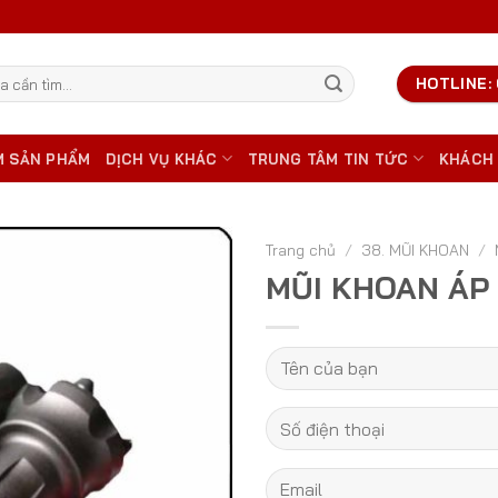
HOTLINE: 
M SẢN PHẨM
DỊCH VỤ KHÁC
TRUNG TÂM TIN TỨC
KHÁCH
Trang chủ
/
38. MŨI KHOAN
/
MŨI KHOAN ÁP 