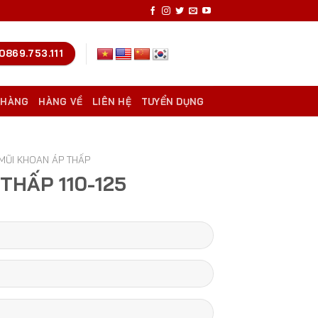
0869.753.111
 HÀNG
HÀNG VỀ
LIÊN HỆ
TUYỂN DỤNG
MŨI KHOAN ÁP THẤP
THẤP 110-125