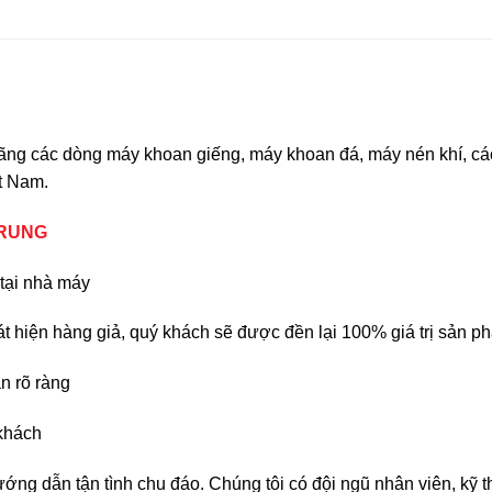
 hãng các dòng máy khoan giếng, máy khoan đá, máy nén khí, cá
ệt Nam.
TRUNG
tại nhà máy
 hiện hàng giả, quý khách sẽ được đền lại 100% giá trị sản 
n rõ ràng
 khách
ớng dẫn tận tình chu đáo. Chúng tôi có đội ngũ nhân viên, kỹ t