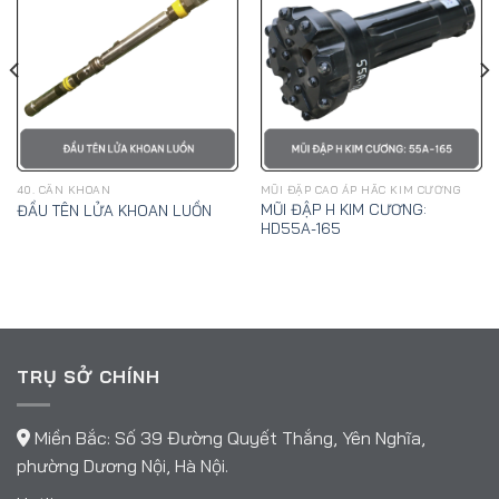
40. CẦN KHOAN
MŨI ĐẬP CAO ÁP HẮC KIM CƯƠNG
MŨI ĐẬP H KIM CƯƠNG:
ĐẦU TÊN LỬA KHOAN LUỒN
HD55A-165
TRỤ SỞ CHÍNH
Miền Bắc: Số 39 Đường Quyết Thắng, Yên Nghĩa,
phường Dương Nội, Hà Nội.