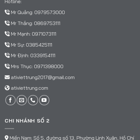
Hotline:
Mr Quảng:
0979573000
Mr Thắng:
0869753111
Mr Mạnh:
0971073111
Mr Sự:
0385425111
Mr Định:
0339154111
Mrs Thục:
0971398000
ativiettrung2017@gmail.com
ativiettrung.com
CHI NHÁNH SỐ 2
Miền Nam: Số 5, đường số 13, Phường Linh Xuân, Hồ Chí