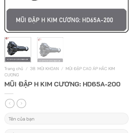
Trang chủ
/
38. MŨI KHOAN
/
MŨI ĐẬP CAO ÁP HẮC KIM
CƯƠNG
MŨI ĐẬP H KIM CƯƠNG: HD65A-200