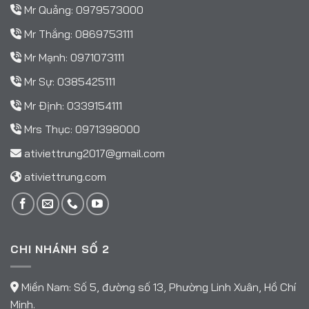
Mr Quảng:
0979573000
Mr Thắng:
0869753111
Mr Mạnh:
0971073111
Mr Sự:
0385425111
Mr Định:
0339154111
Mrs Thục:
0971398000
ativiettrung2017@gmail.com
ativiettrung.com
CHI NHÁNH SỐ 2
Miền Nam: Số 5, đường số 13, Phường Linh Xuân, Hồ Chí
Minh.