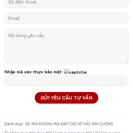
Nhập mã xác thực bảo mật:
Danh mục:
38. MŨI KHOAN
,
MŨI ĐẬP CAO ÁP HẮC KIM CƯƠNG
Từ khóa:
búa đập
,
búa đập H kim cương
,
búa đập Hắc kim cương