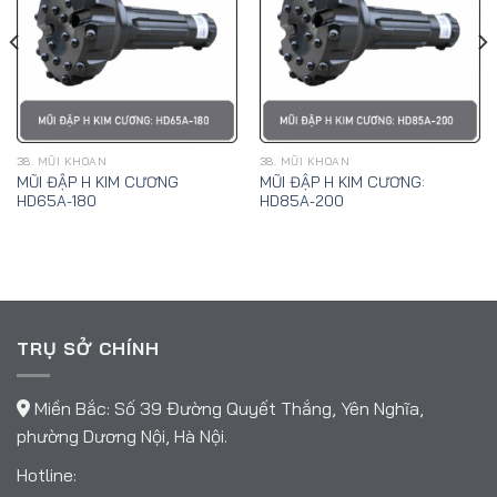
38. MŨI KHOAN
38. MŨI KHOAN
MŨI ĐẬP H KIM CƯƠNG
MŨI ĐẬP H KIM CƯƠNG:
HD65A-180
HD85A-200
TRỤ SỞ CHÍNH
Miền Bắc: Số 39 Đường Quyết Thắng, Yên Nghĩa,
phường Dương Nội, Hà Nội.
Hotline: