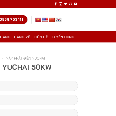
0869.753.111
 HÀNG
HÀNG VỀ
LIÊN HỆ
TUYỂN DỤNG
/
MÁY PHÁT ĐIỆN YUCHAI
N YUCHAI 50KW