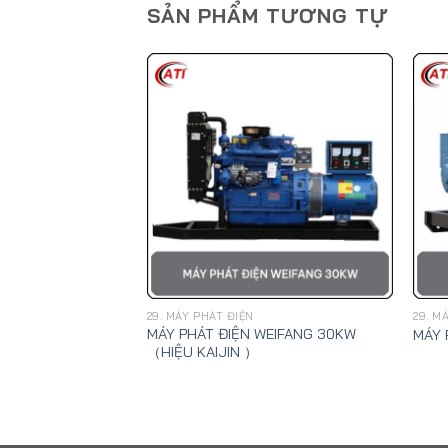
SẢN PHẨM TƯƠNG TỰ
29. MÁY PHÁT ĐIỆN
29. M
MÁY PHÁT ĐIỆN WEIFANG 30KW
UCHAI 250 KW
MÁY 
（HIỆU KAIJIN ）