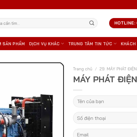
HOTLINE: 
M SẢN PHẨM
DỊCH VỤ KHÁC
TRUNG TÂM TIN TỨC
KHÁCH
Trang chủ
/
29. MÁY PHÁT ĐIỆN
MÁY PHÁT ĐIỆ