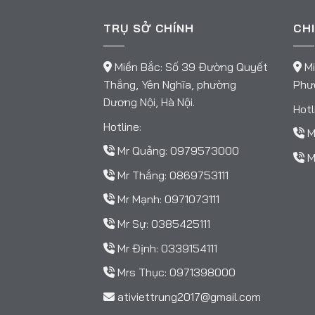
TRỤ SỞ CHÍNH
CHI
Miền Bắc: Số 39 Đường Quyết
Mi
Thắng, Yên Nghĩa, phường
Phườ
Dương Nội, Hà Nội.
Hotl
Hotline:
M
Mr Quảng:
0979573000
M
Mr Thắng:
0869753111
Mr Mạnh:
0971073111
Mr Sự:
0385425111
Mr Định:
0339154111
Mrs Thục:
0971398000
ativiettrung2017@gmail.com