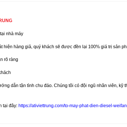
TRUNG
tại nhà máy
 hiện hàng giả, quý khách sẽ được đền lại 100% giá trị sản 
n rõ ràng
 khách
ớng dẫn tận tình chu đáo. Chúng tôi có đội ngũ nhân viên, kỹ t
tại đây:
https://ativiettrung.com/to-may-phat-dien-diesel-weifan