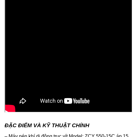
ĐẶC ĐIỂM VÀ KỸ THUẬT CHÍNH
– Máy nén khí di động trục vít Model: ZCY 550-15C áp 15