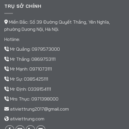
TRỤ SỞ CHÍNH
Miền Bắc: Số 39 Đường Quyết Thắng, Yên Nghĩa,
phường Dương Nội, Hà Nội.
Hotline:
Mr Quảng:
0979573000
Mr Thắng:
0869753111
Mr Mạnh:
0971073111
Mr Sự:
0385425111
Mr Định:
0339154111
Mrs Thục:
0971398000
ativiettrung2017@gmail.com
ativiettrung.com