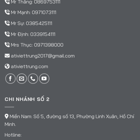
Mr Thắng:
0869753111
Mr Mạnh:
0971073111
Mr Sự:
0385425111
Mr Định:
0339154111
Mrs Thục:
0971398000
ativiettrung2017@gmail.com
ativiettrung.com
CHI NHÁNH SỐ 2
Miền Nam: Số 5, đường số 13, Phường Linh Xuân, Hồ Chí
Minh.
Hotline: