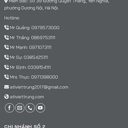
Miền Bắc: Số 39 Đường Quyết Thắng, Yên Nghĩa,
phường Dương Nội, Hà Nội.
Hotline:
Mr Quảng:
0979573000
Mr Thắng:
0869753111
Mr Mạnh:
0971073111
Mr Sự:
0385425111
Mr Định:
0339154111
Mrs Thục:
0971398000
ativiettrung2017@gmail.com
ativiettrung.com
CHI NHÁNH SỐ 2