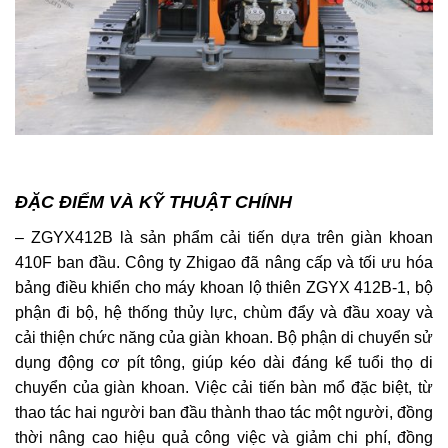
ĐẶC ĐIỂM VÀ KỸ THUẬT CHÍNH
– ZGYX412B là sản phẩm cải tiến dựa trên giàn khoan
410F ban đầu. Công ty Zhigao đã nâng cấp và tối ưu hóa
bảng điều khiển cho máy khoan lộ thiên ZGYX 412B-1, bộ
phận đi bộ, hệ thống thủy lực, chùm đẩy và đầu xoay và
cải thiện chức năng của giàn khoan. Bộ phận di chuyển sử
dụng động cơ pít tông, giúp kéo dài đáng kể tuổi thọ di
chuyển của giàn khoan. Việc cải tiến bàn mổ đặc biệt, từ
thao tác hai người ban đầu thành thao tác một người, đồng
thời nâng cao hiệu quả công việc và giảm chi phí, đồng