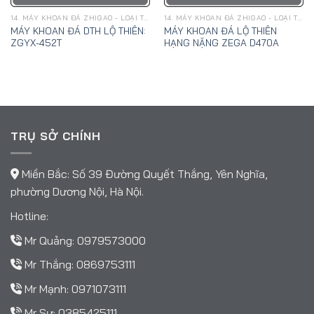
14. MÁY KHOAN ĐÁ ZHIGAO - LOẠI TÍCH HỢP MÁY NÉN KHÍ
14. MÁY KHOAN ĐÁ ZHIGAO - LOẠI TÍCH HỢP MÁY NÉN KHÍ
MÁY KHOAN ĐÁ DTH LỘ THIÊN:
MÁY KHOAN ĐÁ LỘ THIÊN
ZGYX-452T
HẠNG NẶNG ZEGA D470A
TRỤ SỞ CHÍNH
Miền Bắc: Số 39 Đường Quyết Thắng, Yên Nghĩa,
phường Dương Nội, Hà Nội.
Hotline:
Mr Quảng:
0979573000
Mr Thắng:
0869753111
Mr Mạnh:
0971073111
Mr Sự:
0385425111