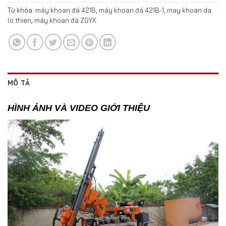
Từ khóa:
máy khoan đá 421B
,
máy khoan đá 421B-1
,
may khoan da
lo thien
,
máy khoan đá ZGYX
MÔ TẢ
HÌNH ẢNH VÀ VIDEO GIỚI THIỆU