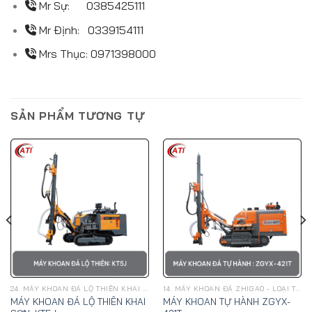
Mr Sự:
0385425111
Mr Định:
0339154111
Mrs Thục:
0971398000
SẢN PHẨM TƯƠNG TỰ
24. MÁY KHOAN ĐÁ LỘ THIÊN KHAI SƠN
14. MÁY KHOAN ĐÁ ZHIGAO - LOẠI TÍCH HỢP MÁY NÉN KHÍ
MÁY KHOAN ĐÁ LỘ THIÊN KHAI
MÁY KHOAN TỰ HÀNH ZGYX-