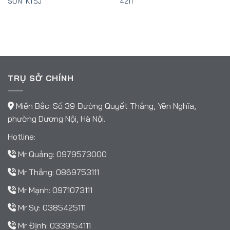
SƠN: KT5J
421T
TRỤ SỞ CHÍNH
Miền Bắc: Số 39 Đường Quyết Thắng, Yên Nghĩa,
phường Dương Nội, Hà Nội.
Hotline:
Mr Quảng:
0979573000
Mr Thắng:
0869753111
Mr Mạnh:
0971073111
Mr Sự:
0385425111
Mr Định:
0339154111