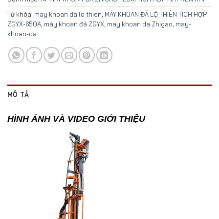
Từ khóa:
may khoan da lo thien
,
MÁY KHOAN ĐÁ LỘ THIÊN TÍCH HỢP
ZGYX-650A
,
máy khoan đá ZGYX
,
may khoan da Zhigao
,
may-
khoan-da
MÔ TẢ
HÌNH ẢNH VÀ VIDEO GIỚI THIỆU