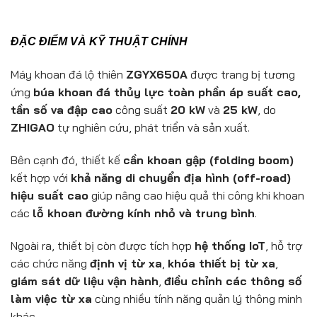
ĐẶC ĐIỂM VÀ KỸ THUẬT CHÍNH
Máy khoan đá lộ thiên
ZGYX650A
được trang bị tương
ứng
búa khoan đá thủy lực toàn phần áp suất cao,
tần số va đập cao
công suất
20 kW
và
25 kW
, do
ZHIGAO
tự nghiên cứu, phát triển và sản xuất.
Bên cạnh đó, thiết kế
cần khoan gập (folding boom)
kết hợp với
khả năng di chuyển địa hình (off-road)
hiệu suất cao
giúp nâng cao hiệu quả thi công khi khoan
các
lỗ khoan đường kính nhỏ và trung bình
.
Ngoài ra, thiết bị còn được tích hợp
hệ thống IoT
, hỗ trợ
các chức năng
định vị từ xa
,
khóa thiết bị từ xa
,
giám sát dữ liệu vận hành
,
điều chỉnh các thông số
làm việc từ xa
cùng nhiều tính năng quản lý thông minh
khác.