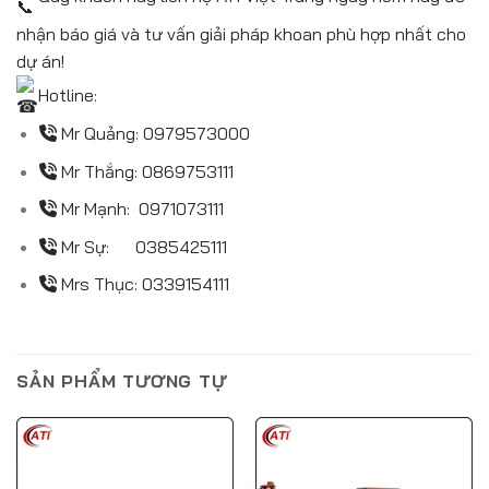
nhận báo giá và tư vấn giải pháp khoan phù hợp nhất cho
dự án!
Hotline:
Mr Quảng:
0979573000
Mr Thắng:
0869753111
Mr Mạnh:
0971073111
Mr Sự:
0385425111
Mrs Thục:
0339154111
SẢN PHẨM TƯƠNG TỰ