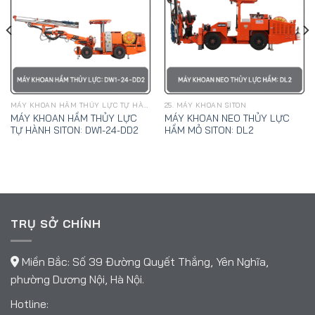
MÁY KHOAN HẦM THỦY LỰC TỰ HÀNH SITON
25. MÁY KHOAN SITON
MÁY KHOAN HẦM THỦY LỰC
MÁY KHOAN NEO THỦY LỰC
TỰ HÀNH SITON: DW1-24-DD2
HẦM MỎ SITON: DL2
TRỤ SỞ CHÍNH
Miền Bắc: Số 39 Đường Quyết Thắng, Yên Nghĩa,
phường Dương Nội, Hà Nội.
Hotline: