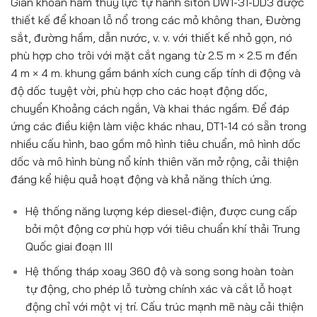
Giàn khoan hầm thủy lực tự hành siton DW1-31-DD3 được
thiết kế để khoan lỗ nổ trong các mỏ không than, Đường
sắt, đường hầm, dẫn nước, v. v. với thiết kế nhỏ gọn, nó
phù hợp cho trôi với mặt cắt ngang từ 2.5 m × 2.5 m đến
4 m × 4 m. khung gầm bánh xích cung cấp tính di động và
độ dốc tuyệt vời, phù hợp cho các hoạt động dốc,
chuyển Khoảng cách ngắn, Và khai thác ngầm. Để đáp
ứng các điều kiện làm việc khác nhau, DT1-14 có sẵn trong
nhiều cấu hình, bao gồm mô hình tiêu chuẩn, mô hình dốc
dốc và mô hình bùng nổ kính thiên văn mở rộng, cải thiện
đáng kể hiệu quả hoạt động và khả năng thích ứng.
Hệ thống năng lượng kép diesel-điện, được cung cấp
bởi một động cơ phù hợp với tiêu chuẩn khí thải Trung
Quốc giai đoạn III
Hệ thống tháp xoay 360 độ và song song hoàn toàn
tự động, cho phép lỗ tường chính xác và cắt lỗ hoạt
động chỉ với một vị trí. Cấu trúc mạnh mẽ này cải thiện