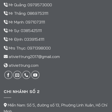
Mr Quảng:
0979573000
Mr Thắng:
0869753111
Mr Mạnh:
0971073111
Mr Sự:
0385425111
Mr Định:
0339154111
Mrs Thục:
0971398000
ativiettrung2017@gmail.com
ativiettrung.com
CHI NHÁNH SỐ 2
Miền Nam: Số 5, đường số 13, Phường Linh Xuân, Hồ Chí
Minh.