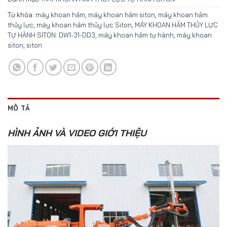
Từ khóa:
máy khoan hầm
,
máy khoan hầm siton
,
máy khoan hầm
thủy lực
,
máy khoan hầm thủy lực Siton
,
MÁY KHOAN HẦM THỦY LỰC
TỰ HÀNH SITON: DW1-31-DD3
,
máy khoan hầm tự hành
,
máy khoan
siton
,
siton
MÔ TẢ
HÌNH ẢNH VÀ VIDEO GIỚI THIỆU