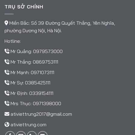
TRỤ SỞ CHÍNH
Miền Bắc: Số 39 Đường Quyết Thắng, Yên Nghĩa,
phường Dương Nội, Hà Nội.
Hotline:
Mr Quảng:
0979573000
Mr Thắng:
0869753111
Mr Mạnh:
0971073111
Mr Sự:
0385425111
Mr Định:
0339154111
Mrs Thục:
0971398000
ativiettrung2017@gmail.com
ativiettrung.com