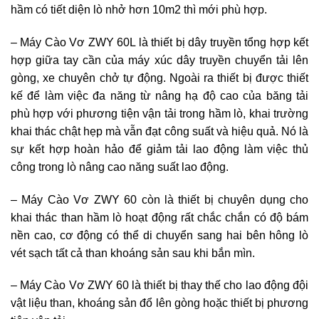
hầm có tiết diện lò nhở hơn 10m2 thì mới phù hợp.
– Máy Cào Vơ ZWY 60L là thiết bị dây truyền tổng hợp kết
hợp giữa tay cần của máy xúc dây truyền chuyển tải lên
gòng, xe chuyên chở tự động. Ngoài ra thiết bị được thiết
kế để làm việc đa năng từ nâng hạ độ cao của băng tải
phù hợp với phương tiện vận tải trong hầm lò, khai trường
khai thác chật hẹp mà vẫn đạt công suất và hiệu quả. Nó là
sự kết hợp hoàn hảo để giảm tải lao động làm việc thủ
công trong lò nâng cao năng suất lao động.
– Máy Cào Vơ ZWY 60 còn là thiết bị chuyên dụng cho
khai thác than hầm lò hoạt động rất chắc chắn có độ bám
nền cao, cơ động có thể di chuyển sang hai bên hông lò
vét sạch tất cả than khoáng sản sau khi bắn mìn.
– Máy Cào Vơ ZWY 60 là thiết bị thay thế cho lao động đội
vật liệu than, khoáng sản đổ lên gòng hoặc thiết bị phương