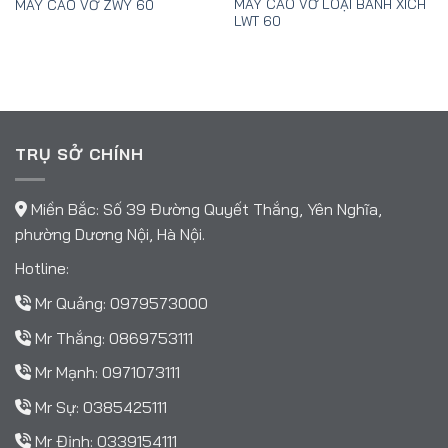
MÁY CÀO VƠ LOẠI BÁNH XÍCH
MÁY CÀO VƠ ZWY 60
LWT 60
TRỤ SỞ CHÍNH
Miền Bắc: Số 39 Đường Quyết Thắng, Yên Nghĩa,
phường Dương Nội, Hà Nội.
Hotline:
Mr Quảng:
0979573000
Mr Thắng:
0869753111
Mr Mạnh:
0971073111
Mr Sự:
0385425111
Mr Định:
0339154111