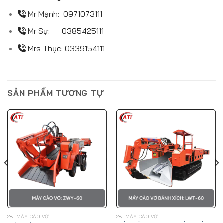
Mr Mạnh:
0971073111
Mr Sự:
0385425111
Mrs Thục:
0339154111
SẢN PHẨM TƯƠNG TỰ
28. MÁY CÀO VƠ
28. MÁY CÀO VƠ