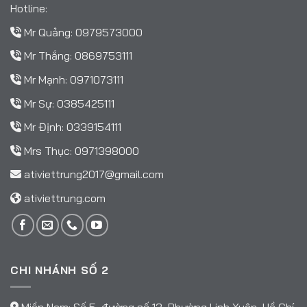
Hotline:
Mr Quảng:
0979573000
Mr Thắng:
0869753111
Mr Mạnh:
0971073111
Mr Sự:
0385425111
Mr Định:
0339154111
Mrs Thục:
0971398000
ativiettrung2017@gmail.com
ativiettrung.com
CHI NHÁNH SỐ 2