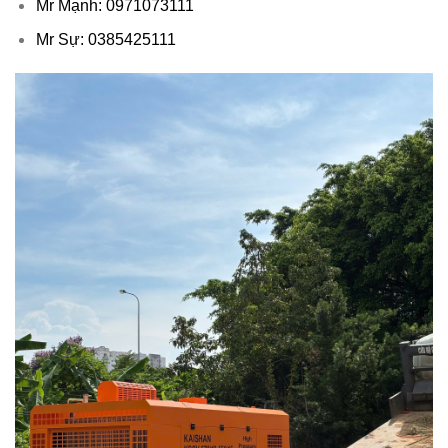
Mr Mạnh: 0971073111
Mr Sự: 0385425111