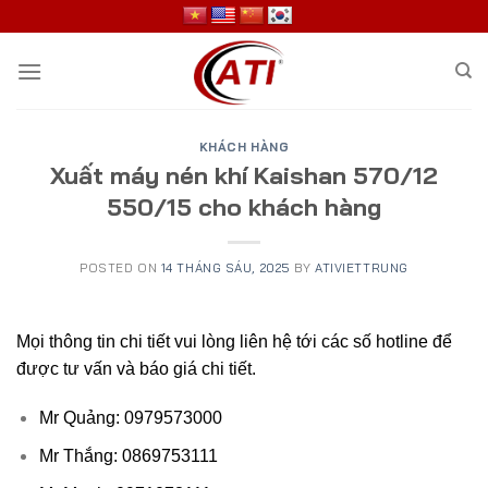
Skip
to
content
KHÁCH HÀNG
Xuất máy nén khí Kaishan 570/12
550/15 cho khách hàng
POSTED ON
14 THÁNG SÁU, 2025
BY
ATIVIETTRUNG
Mọi thông tin chi tiết vui lòng liên hệ tới các số hotline để
được tư vấn và báo giá chi tiết.
Mr Quảng: 0979573000
Mr Thắng: 0869753111