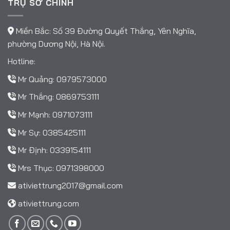
TRỤ SỞ CHÍNH
Miền Bắc: Số 39 Đường Quyết Thắng, Yên Nghĩa,
phường Dương Nội, Hà Nội.
Hotline:
Mr Quảng:
0979573000
Mr Thắng:
0869753111
Mr Mạnh:
0971073111
Mr Sự:
0385425111
Mr Định:
0339154111
Mrs Thục:
0971398000
ativiettrung2017@gmail.com
ativiettrung.com