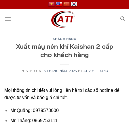
Skip
to
content
KHÁCH HÀNG
Xuất máy nén khí Kaishan 2 cấp
cho khách hàng
POSTED ON
16 THÁNG NĂM, 2025
BY
ATIVIETTRUNG
Mọi thông tin chi tiết vui lòng liên hệ tới các số hotline để
được tư vấn và báo giá chi tiết.
Mr Quảng: 0979573000
Mr Thắng: 0869753111