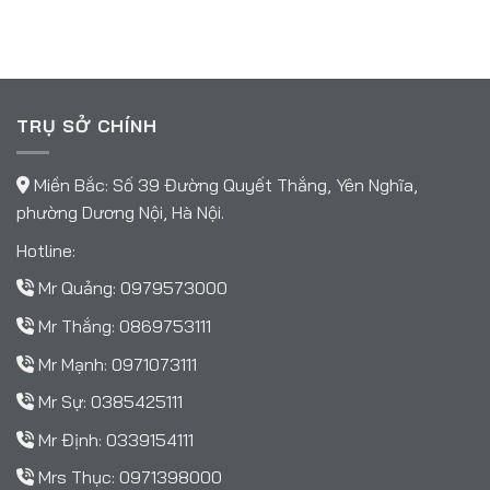
TRỤ SỞ CHÍNH
Miền Bắc: Số 39 Đường Quyết Thắng, Yên Nghĩa,
phường Dương Nội, Hà Nội.
Hotline:
Mr Quảng:
0979573000
Mr Thắng:
0869753111
Mr Mạnh:
0971073111
Mr Sự:
0385425111
Mr Định:
0339154111
Mrs Thục:
0971398000