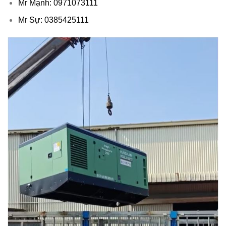
Mr Mạnh: 0971073111
Mr Sự: 0385425111