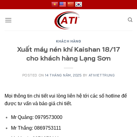
Skip
to
content
KHÁCH HÀNG
Xuất máy nén khí Kaishan 18/17
cho khách hàng Lạng Sơn
POSTED ON
14 THÁNG NĂM, 2025
BY
ATIVIETTRUNG
Mọi thông tin chi tiết vui lòng liên hệ tới các số hotline để
được tư vấn và báo giá chi tiết.
Mr Quảng: 0979573000
Mr Thắng: 0869753111