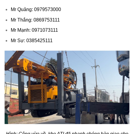
Mr Quảng: 0979573000
Mr Thắng: 0869753111
Mr Mạnh: 0971073111
Mr Sự: 0385425111
Hình: Công vừa về, kho ATI đã nhanh chóng bàn giao cho