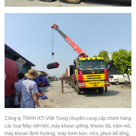
Công ty TNHH ATI Việt Trung chuyên cung cấp chính hãng
các loại Máy nén khí, máy khoan giếng, khoan đá, hầm mỏ,
máy khoan định hướng, máy bơm bùn, vữa, phun bê tông,