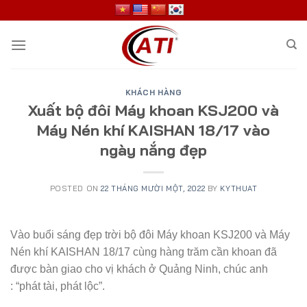
Skip
to
content
KHÁCH HÀNG
Xuất bộ đôi Máy khoan KSJ200 và
Máy Nén khí KAISHAN 18/17 vào
ngày nắng đẹp
POSTED ON
22 THÁNG MƯỜI MỘT, 2022
BY
KYTHUAT
Vào buổi sáng đẹp trời bộ đôi Máy khoan KSJ200 và Máy
Nén khí KAISHAN 18/17 cùng hàng trăm cần khoan đã
được bàn giao cho vị khách ở Quảng Ninh, chúc anh
: “phát tài, phát lộc”.