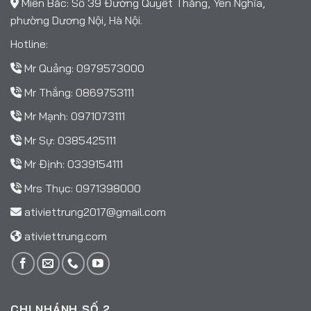
Miền Bắc: Số 39 Đường Quyết Thắng, Yên Nghĩa,
phường Dương Nội, Hà Nội.
Hotline:
Mr Quảng:
0979573000
Mr Thắng:
0869753111
Mr Mạnh:
0971073111
Mr Sự:
0385425111
Mr Định:
0339154111
Mrs Thục:
0971398000
ativiettrung2017@gmail.com
ativiettrung.com
CHI NHÁNH SỐ 2