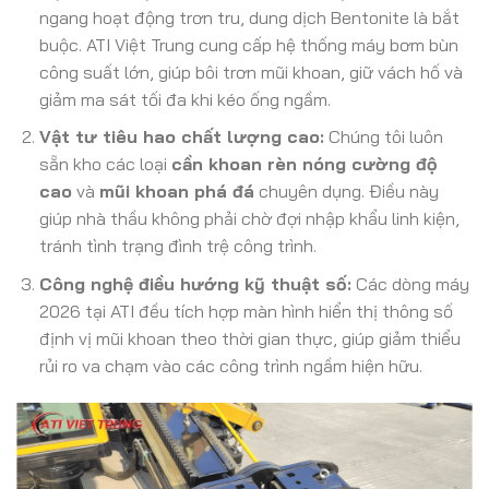
ngang hoạt động trơn tru, dung dịch Bentonite là bắt
buộc. ATI Việt Trung cung cấp hệ thống máy bơm bùn
công suất lớn, giúp bôi trơn mũi khoan, giữ vách hố và
giảm ma sát tối đa khi kéo ống ngầm.
Vật tư tiêu hao chất lượng cao:
Chúng tôi luôn
sẵn kho các loại
cần khoan rèn nóng cường độ
cao
và
mũi khoan phá đá
chuyên dụng. Điều này
giúp nhà thầu không phải chờ đợi nhập khẩu linh kiện,
tránh tình trạng đình trệ công trình.
Công nghệ điều hướng kỹ thuật số:
Các dòng máy
2026 tại ATI đều tích hợp màn hình hiển thị thông số
định vị mũi khoan theo thời gian thực, giúp giảm thiểu
rủi ro va chạm vào các công trình ngầm hiện hữu.