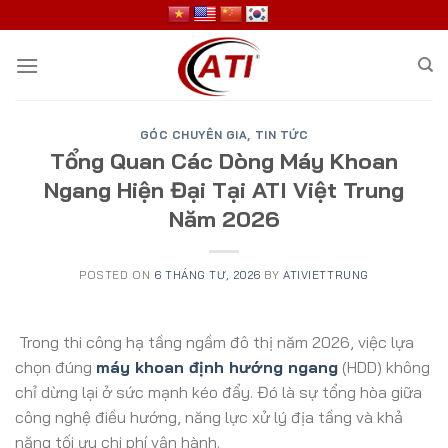
Skip
to
content
GÓC CHUYÊN GIA
,
TIN TỨC
Tổng Quan Các Dòng Máy Khoan
Ngang Hiện Đại Tại ATI Việt Trung
Năm 2026
POSTED ON
6 THÁNG TƯ, 2026
BY
ATIVIETTRUNG
Trong thi công hạ tầng ngầm đô thị năm 2026, việc lựa
chọn đúng
máy khoan định hướng ngang
(HDD) không
chỉ dừng lại ở sức mạnh kéo đẩy. Đó là sự tổng hòa giữa
công nghệ điều hướng, năng lực xử lý địa tầng và khả
năng tối ưu chi phí vận hành.