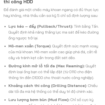
thi công HDD
Để đánh giá một chiếc máy khoan ngang có đủ thực lực
hay không, nhà thầu cần soi kỹ 5 chỉ số định lượng sau:
Lực kéo – đẩy (Pullback/Thrust):
Tính bằng Tấn.
Quyết định khả năng thắng lực ma sát để kéo đường
ống ngược trở lại.
Mô-men xoắn (Torque)
: Quyết định sức mạnh xoay
của mũi khoan. Mô-men xoắn cao giúp phá đá, cắt rễ
cây và tránh kẹt cần trong đất sét dẻo.
Đường kính mở lỗ tối đa (Max Reaming):
Quyết
định loại ống bạn có thể lắp đặt (từ D110 cho điện
thông tin đến D1000 cho thoát nước công nghiệp).
Khoảng cách thi công (Drilling Distance)
: Chiều
dài tối đa mà hệ thống có thể duy trì độ chính xác.
Lưu lượng bơm bùn (Mud Flow):
Chỉ số cực kỳ