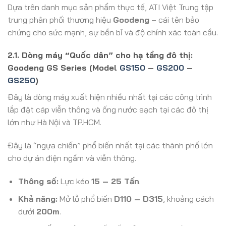
Dựa trên danh mục sản phẩm thực tế, ATI Việt Trung tập
trung phân phối thương hiệu
Goodeng
– cái tên bảo
chứng cho sức mạnh, sự bền bỉ và độ chính xác toàn cầu.
2.1. Dòng máy “Quốc dân” cho hạ tầng đô thị:
Goodeng GS Series (Model
GS150
–
GS200
–
GS250
)
Đây là dòng máy xuất hiện nhiều nhất tại các công trình
lắp đặt cáp viễn thông và ống nước sạch tại các đô thị
lớn như Hà Nội và TP.HCM.
Đây là “ngựa chiến” phổ biến nhất tại các thành phố lớn
cho dự án điện ngầm và viễn thông.
Thông số:
Lực kéo
15 – 25 Tấn
.
Khả năng:
Mở lỗ phổ biến
D110 – D315
, khoảng cách
dưới
200m
.