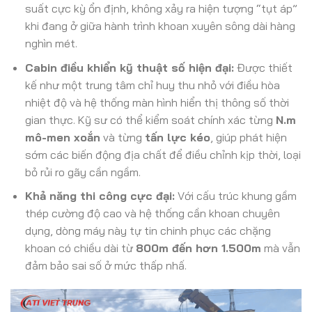
suất cực kỳ ổn định, không xảy ra hiện tượng “tụt áp”
khi đang ở giữa hành trình khoan xuyên sông dài hàng
nghìn mét.
Cabin điều khiển kỹ thuật số hiện đại:
Được thiết
kế như một trung tâm chỉ huy thu nhỏ với điều hòa
nhiệt độ và hệ thống màn hình hiển thị thông số thời
gian thực. Kỹ sư có thể kiểm soát chính xác từng
N.m
mô-men xoắn
và từng
tấn lực kéo
, giúp phát hiện
sớm các biến động địa chất để điều chỉnh kịp thời, loại
bỏ rủi ro gãy cần ngầm.
Khả năng thi công cực đại:
Với cấu trúc khung gầm
thép cường độ cao và hệ thống cần khoan chuyên
dụng, dòng máy này tự tin chinh phục các chặng
khoan có chiều dài từ
800m đến hơn 1.500m
mà vẫn
đảm bảo sai số ở mức thấp nhấ
.