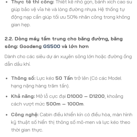
Thực tế thi công:
Thiết kế nhỏ gọn, bánh xích cao su
giúp bảo vệ vỉa hè và lòng đường nhựa. Hệ thống tự
động nạp cần giúp tối ưu 50% nhân công trong không
gian hẹp.
2.2. Dòng máy tầm trung cho băng đường, băng
sông: Goodeng
GS500
và lớn hơn
Dành cho các siêu dự án xuyên sông lớn hoặc đường ống
dẫn dầu khí.
Thông số:
Lực kéo
50 Tấn
trở lên (Có các Model
hạng nặng hàng trăm tấn).
Khả năng:
Mở lỗ cực đại
D1000 – D1200
, khoảng
cách vượt mức
500m – 1000m
.
Công nghệ:
Cabin điều khiển kín có điều hòa, màn hình
kỹ thuật số hiển thị thông số mô-men và lực kéo theo
thời gian thực.