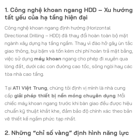
1. Công nghệ khoan ngang HDD – Xu hướng
tất yếu của hạ tầng hiện đại
Công nghệ khoan ngang định hướng (Horizontal
Directional Drilling – HDD) đã thay đổi hoàn toàn bộ mặt
ngành xây dựng hạ tầng ngầm. Thay vì đào hở gây ùn tắc
giao thông, bụi bặm và tốn kém chi phí hoàn trả mặt bằng,
việc sử dụng
máy khoan
ngang cho phép đi xuyên qua
lòng đất, dưới các con đường cao tốc, sông ngòi hay các
tòa nhà cao tầng.
Tại
ATI Việt Trung
, chúng tôi định vị mình là nhà cung
cấp
giải pháp thiết bị nền móng chuyên dụng
. Mỗi
chiếc máy khoan ngang trước khi bàn giao đều được hiệu
chuẩn kỹ thuật khắt khe, đảm bảo độ chính xác theo bản
vẽ thiết kế ngầm phức tạp nhất.
2. Những “chỉ số vàng” định hình năng lực