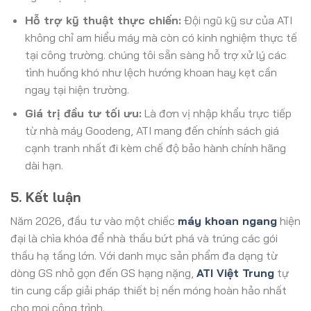
Hỗ trợ kỹ thuật thực chiến:
Đội ngũ kỹ sư của ATI
không chỉ am hiểu máy mà còn có kinh nghiệm thực tế
tại công trường. chúng tôi sẵn sàng hỗ trợ xử lý các
tình huống khó như lệch hướng khoan hay kẹt cần
ngay tại hiện trường.
Giá trị đầu tư tối ưu:
Là đơn vị nhập khẩu trực tiếp
từ nhà máy Goodeng, ATI mang đến chính sách giá
cạnh tranh nhất đi kèm chế độ bảo hành chính hãng
dài hạn.
5. Kết luận
Năm 2026, đầu tư vào một chiếc
máy khoan ngang
hiện
đại là chìa khóa để nhà thầu bứt phá và trúng các gói
thầu hạ tầng lớn. Với danh mục sản phẩm đa dạng từ
dòng GS nhỏ gọn đến GS hạng nặng,
ATI Việt Trung
tự
tin cung cấp giải pháp thiết bị nền móng hoàn hảo nhất
cho mọi công trình.