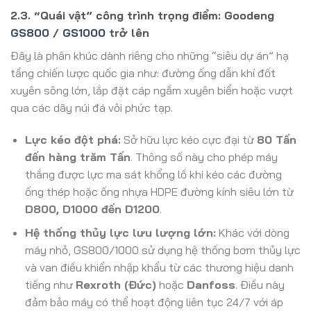
2.3. “Quái vật” công trình trọng điểm: Goodeng
GS800
/
GS1000
trở lên
Đây là phân khúc dành riêng cho những “siêu dự án” hạ
tầng chiến lược quốc gia như: đường ống dẫn khí đốt
xuyên sông lớn, lắp đặt cáp ngầm xuyên biển hoặc vượt
qua các dãy núi đá vôi phức tạp.
Lực kéo đột phá:
Sở hữu lực kéo cực đại từ
80 Tấn
đến hàng trăm Tấn
. Thông số này cho phép máy
thắng được lực ma sát khổng lồ khi kéo các đường
ống thép hoặc ống nhựa HDPE đường kính siêu lớn từ
D800, D1000 đến D1200
.
Hệ thống thủy lực lưu lượng lớn:
Khác với dòng
máy nhỏ, GS800/1000 sử dụng hệ thống bơm thủy lực
và van điều khiển nhập khẩu từ các thương hiệu danh
tiếng như
Rexroth (Đức)
hoặc
Danfoss
. Điều này
đảm bảo máy có thể hoạt động liên tục 24/7 với áp