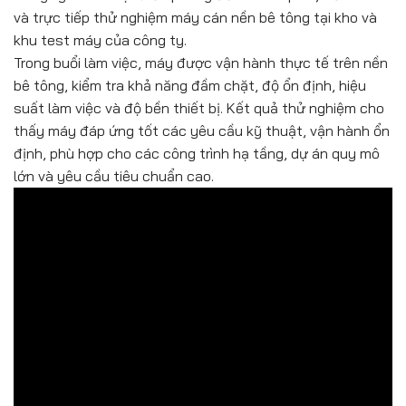
và trực tiếp thử nghiệm máy cán nền bê tông tại kho và
khu test máy của công ty.
Trong buổi làm việc, máy được vận hành thực tế trên nền
bê tông, kiểm tra khả năng đầm chặt, độ ổn định, hiệu
suất làm việc và độ bền thiết bị. Kết quả thử nghiệm cho
thấy máy đáp ứng tốt các yêu cầu kỹ thuật, vận hành ổn
định, phù hợp cho các công trình hạ tầng, dự án quy mô
lớn và yêu cầu tiêu chuẩn cao.