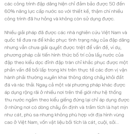
các công trình đập dâng hiện chỉ đảm bảo được 50 đến
60% năng lực cấp nước so với thiết kế, thậm chí nhiều
công trình đã hư hỏng và không còn sử dụng được.
Nhiều giải pháp đã được các nhà nghiên cứu Việt Nam và
quốc tế đưa ra để khắc phục tình trạng này của đập dâng
nhưng vẫn chưa giải quyết được triệt để vấn đề, ví dụ,
phương pháp cải tiến hình thức bố trí cửa lấy nước của
đập theo kiểu dọc đỉnh đập tràn chỉ khắc phục được một
phần vấn đề bồi lấp trong khi trên thực tế các đơn vị vận
hành phải thường xuyên khai thông dòng chảy khỏi đất
đá và rác thải. Ngay cả một vài phương pháp khác được
áp dụng rộng rãi ở nhiều nơi trên thế giới như hệ thống
thu nước ngầm theo kiểu giếng đứng lại chỉ áp dụng được
ở những nơi có dòng chảy ổn định và trầm tích là hạt mịn
như cát, phù sa nhưng không phù hợp với địa hình vùng
cao ở Việt Nam, vốn vật liệu bồi tích là cát, cuội, sỏi…