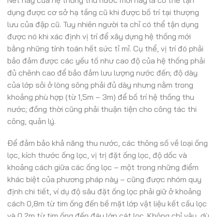
dụng được cơ sở hạ tầng cũ khi được bố trí tại thượng
lưu của đập cũ. Tuy nhiên người ta chỉ có thể tận dụng
được nó khi xác định vị trí để xây dựng hệ thống mới
bằng những tính toán hết sức tỉ mỉ. Cụ thể, vị trí đó phải
bảo đảm được các yếu tố như cao độ của hệ thống phải
đủ chênh cao để bảo đảm lưu lượng nước đến; độ dày
của lớp sỏi ở lòng sông phải đủ dày nhưng nằm trong
khoảng phù hợp (từ 1,5m – 3m) để bố trí hệ thống thu
nước; đồng thời cũng phải thuận tiện cho công tác thi
công, quản lý.
Để đảm bảo khả năng thu nước, các thông số về loại ống
lọc, kích thước ống lọc, vị trị đặt ống lọc, độ dốc và
khoảng cách giữa các ống lọc – một trong những điểm
khác biệt của phương pháp này – cũng được nhóm quy
định chi tiết, ví dụ độ sâu đặt ống lọc phải giữ ở khoảng
cách 0,8m từ tim ống đến bề mặt lớp vật liệu kết cấu lọc
và 0,2m từ tim ống đến đáy lớp cát lọc. Không chỉ vậy, dù