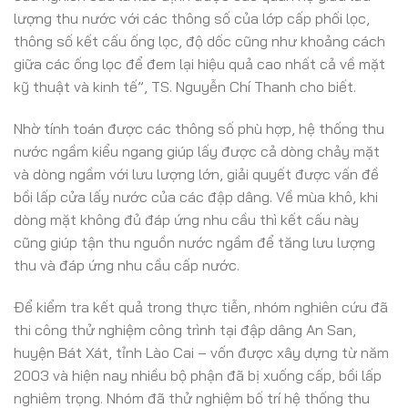
lượng thu nước với các thông số của lớp cấp phối lọc,
thông số kết cấu ống lọc, độ dốc cũng như khoảng cách
giữa các ống lọc để đem lại hiệu quả cao nhất cả về mặt
kỹ thuật và kinh tế”, TS. Nguyễn Chí Thanh cho biết.
Nhờ tính toán được các thông số phù hợp, hệ thống thu
nước ngầm kiểu ngang giúp lấy được cả dòng chảy mặt
và dòng ngầm với lưu lượng lớn, giải quyết được vấn đề
bồi lấp cửa lấy nước của các đập dâng. Về mùa khô, khi
dòng mặt không đủ đáp ứng nhu cầu thì kết cấu này
cũng giúp tận thu nguồn nước ngầm để tăng lưu lượng
thu và đáp ứng nhu cầu cấp nước.
Để kiểm tra kết quả trong thực tiễn, nhóm nghiên cứu đã
thi công thử nghiệm công trình tại đập dâng An San,
huyện Bát Xát, tỉnh Lào Cai – vốn được xây dựng từ năm
2003 và hiện nay nhiều bộ phận đã bị xuống cấp, bồi lấp
nghiêm trọng. Nhóm đã thử nghiệm bố trí hệ thống thu