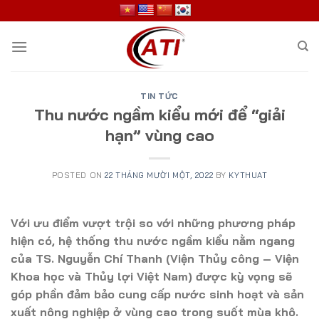
Skip
to
content
TIN TỨC
Thu nước ngầm kiểu mới để “giải
hạn” vùng cao
POSTED ON
22 THÁNG MƯỜI MỘT, 2022
BY
KYTHUAT
Với ưu điểm vượt trội so với những phương pháp
hiện có, hệ thống thu nước ngầm kiểu nằm ngang
của TS. Nguyễn Chí Thanh (Viện Thủy công – Viện
Khoa học và Thủy lợi Việt Nam) được kỳ vọng sẽ
góp phần đảm bảo cung cấp nước sinh hoạt và sản
xuất nông nghiệp ở vùng cao trong suốt mùa khô.