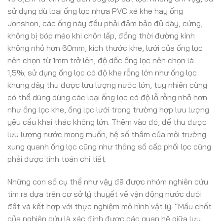
sử dụng dù loại ống lọc nhựa PVC xé khe hay ống
Jonshon, các ống này đều phải đảm bảo đủ dày, cứng,
không bị bóp méo khi chôn lấp, đồng thời đường kính
không nhỏ hơn 60mm, kích thước khe, lưới của ống lọc
nên chọn từ 1mm trở lên, độ dốc ống lọc nên chọn là
1,5%; sử dụng ống lọc có độ khe rỗng lớn như ống lọc
khung dây thu được lưu lượng nước lớn, tuy nhiên cũng
có thể dùng dùng các loại ống lọc có độ lỗ rỗng nhỏ hơn
như ống lọc khe, ống lọc lưới trong trường hợp lưu lượng
yêu cầu khai thác không lớn. Thêm vào đó, để thu được
lưu lượng nước mong muốn, hệ số thấm của môi trường
xung quanh ống lọc cũng như thông số cấp phối lọc cũng
phải được tính toán chi tiết.
Những con số cụ thể như vậy đã được nhóm nghiên cứu
tìm ra dựa trên cơ sở lý thuyết về vận động nước dưới
đất và kết hợp với thực nghiệm mô hình vật lý. “Mấu chốt
của nghiên cứu là xác định được các quan hệ giữa lưu