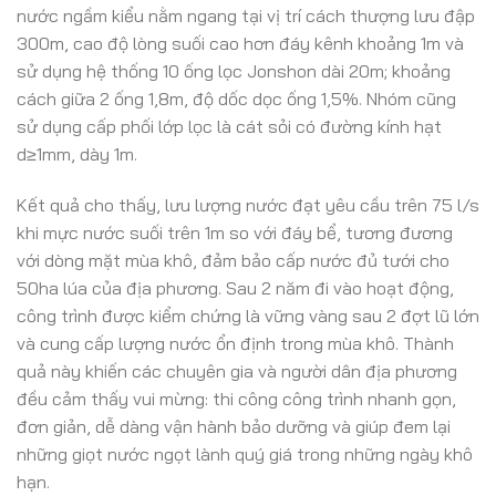
nước ngầm kiểu nằm ngang tại vị trí cách thượng lưu đập
300m, cao độ lòng suối cao hơn đáy kênh khoảng 1m và
sử dụng hệ thống 10 ống lọc Jonshon dài 20m; khoảng
cách giữa 2 ống 1,8m, độ dốc dọc ống 1,5%. Nhóm cũng
sử dụng cấp phối lớp lọc là cát sỏi có đường kính hạt
d≥1mm, dày 1m.
Kết quả cho thấy, lưu lượng nước đạt yêu cầu trên 75 l/s
khi mực nước suối trên 1m so với đáy bể, tương đương
với dòng mặt mùa khô, đảm bảo cấp nước đủ tưới cho
50ha lúa của địa phương. Sau 2 năm đi vào hoạt động,
công trình được kiểm chứng là vững vàng sau 2 đợt lũ lớn
và cung cấp lượng nước ổn định trong mùa khô. Thành
quả này khiến các chuyên gia và người dân địa phương
đều cảm thấy vui mừng: thi công công trình nhanh gọn,
đơn giản, dễ dàng vận hành bảo dưỡng và giúp đem lại
những giọt nước ngọt lành quý giá trong những ngày khô
hạn.