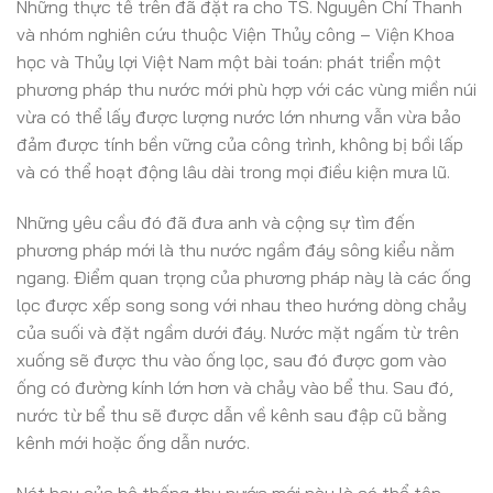
Những thực tế trên đã đặt ra cho TS. Nguyễn Chí Thanh
và nhóm nghiên cứu thuộc Viện Thủy công – Viện Khoa
học và Thủy lợi Việt Nam một bài toán: phát triển một
phương pháp thu nước mới phù hợp với các vùng miền núi
vừa có thể lấy được lượng nước lớn nhưng vẫn vừa bảo
đảm được tính bền vững của công trình, không bị bồi lấp
và có thể hoạt động lâu dài trong mọi điều kiện mưa lũ.
Những yêu cầu đó đã đưa anh và cộng sự tìm đến
phương pháp mới là thu nước ngầm đáy sông kiểu nằm
ngang. Điểm quan trọng của phương pháp này là các ống
lọc được xếp song song với nhau theo hướng dòng chảy
của suối và đặt ngầm dưới đáy. Nước mặt ngấm từ trên
xuống sẽ được thu vào ống lọc, sau đó được gom vào
ống có đường kính lớn hơn và chảy vào bể thu. Sau đó,
nước từ bể thu sẽ được dẫn về kênh sau đập cũ bằng
kênh mới hoặc ống dẫn nước.
Nét hay của hệ thống thu nước mới này là có thể tận