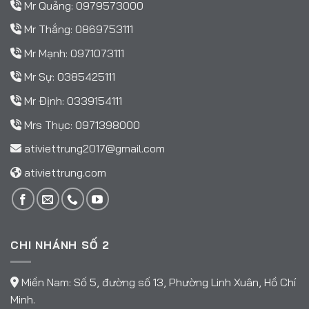
Mr Quảng:
0979573000
Mr Thắng:
0869753111
Mr Mạnh:
0971073111
Mr Sự:
0385425111
Mr Định:
0339154111
Mrs Thục:
0971398000
ativiettrung2017@gmail.com
ativiettrung.com
CHI NHÁNH SỐ 2
Miền Nam: Số 5, đường số 13, Phường Linh Xuân, Hồ Chí
Minh.