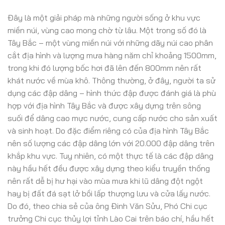
Đây là một giải pháp mà những người sống ở khu vực
miền núi, vùng cao mong chờ từ lâu. Một trong số đó là
Tây Bắc – một vùng miền núi với những dãy núi cao phân
cắt địa hình và lượng mưa hàng năm chỉ khoảng 1500mm,
trong khi đó lượng bốc hơi đã lên đến 800mm nên rất
khát nước về mùa khô. Thông thường, ở đây, người ta sử
dụng các đập dâng – hình thức đập được đánh giá là phù
hợp với địa hình Tây Bắc và được xây dựng trên sông
suối để dâng cao mực nước, cung cấp nước cho sản xuất
và sinh hoạt. Do đặc điểm riêng có của địa hình Tây Bắc
nên số lượng các đập dâng lớn với 20.000 đập dâng trên
khắp khu vực. Tuy nhiên, có một thực tế là các đập dâng
này hầu hết đều được xây dựng theo kiểu truyền thống
nên rất dễ bị hư hại vào mùa mưa khi lũ dâng đột ngột
hay bị đất đá sạt lở bồi lấp thượng lưu và cửa lấy nước.
Do đó, theo chia sẻ của ông Đinh Văn Sửu, Phó Chi cục
trưởng Chi cục thủy lợi tỉnh Lào Cai trên báo chí, hầu hết